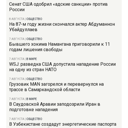
Сенат США одобрил «адские санкции» против
России
8 АВГУСТА
|
ОБЩЕСТВО
На 87-м году жизни скончался актер Абдуманнон
Убайдуллаев
7 АВГУСТА
|
ОБЩЕСТВО
Бывшего хокима Намангана приговорили к 11
годам лишения свободы
7 АВГУСТА
|
В МИРЕ
WSJ: разведка США допустила нападение России
на одну из стран НАТО
7 АВГУСТА
|
ОБЩЕСТВО
Грузовик MAN загорелся и перевернулся на
трассе в Самаркандской области
7 АВГУСТА
|
В МИРЕ
В Саудовской Аравии заподозрили Иран в
подготовке нападения
7 АВГУСТА
|
ОБЩЕСТВО
В Узбекистане создадут энергетические паспорта