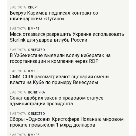
8 АВГУСТА
|
СПОРТ
Бехруз Каримов подписал контракт со
швейцарским «Лугано»
8 АВГУСТА
|
В МИРЕ
Маск отказался разрешить Украине использовать
Starlink для ударов вглубь России
8 АВГУСТА
|
ОБЩЕСТВО
В Узбекистане выявили волну кибератак на
госорганизации и компании через RDP
8 АВГУСТА
|
В МИРЕ
СМИ: США рассматривают сценарий смены
власти на Кубе по примеру Венесуэлы
8 АВГУСТА
|
ПОЛИТИКА
Сенат одобрил закон о правовом статусе
администрации президента
8 АВГУСТА
|
ОБЩЕСТВО
Сборы «Одиссеи» Кристофера Нолана в мировом
прокате превысили 1 млрд долларов
8 АВГУСТА
|
В МИРЕ