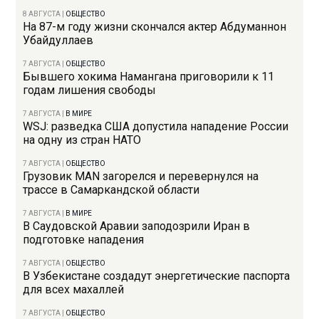
8 АВГУСТА
|
ОБЩЕСТВО
На 87-м году жизни скончался актер Абдуманнон
Убайдуллаев
7 АВГУСТА
|
ОБЩЕСТВО
Бывшего хокима Намангана приговорили к 11
годам лишения свободы
7 АВГУСТА
|
В МИРЕ
WSJ: разведка США допустила нападение России
на одну из стран НАТО
7 АВГУСТА
|
ОБЩЕСТВО
Грузовик MAN загорелся и перевернулся на
трассе в Самаркандской области
7 АВГУСТА
|
В МИРЕ
В Саудовской Аравии заподозрили Иран в
подготовке нападения
7 АВГУСТА
|
ОБЩЕСТВО
В Узбекистане создадут энергетические паспорта
для всех махаллей
7 АВГУСТА
|
ОБЩЕСТВО