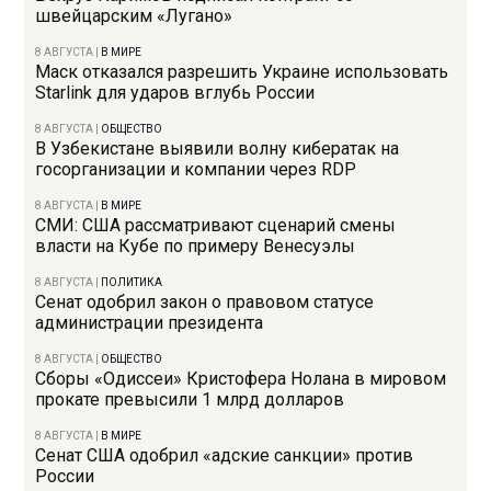
швейцарским «Лугано»
8 АВГУСТА
|
В МИРЕ
Маск отказался разрешить Украине использовать
Starlink для ударов вглубь России
8 АВГУСТА
|
ОБЩЕСТВО
В Узбекистане выявили волну кибератак на
госорганизации и компании через RDP
8 АВГУСТА
|
В МИРЕ
СМИ: США рассматривают сценарий смены
власти на Кубе по примеру Венесуэлы
8 АВГУСТА
|
ПОЛИТИКА
Сенат одобрил закон о правовом статусе
администрации президента
8 АВГУСТА
|
ОБЩЕСТВО
Сборы «Одиссеи» Кристофера Нолана в мировом
прокате превысили 1 млрд долларов
8 АВГУСТА
|
В МИРЕ
Сенат США одобрил «адские санкции» против
России