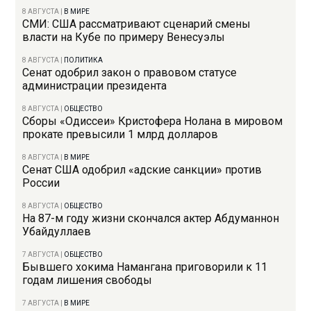
8 АВГУСТА
|
В МИРЕ
СМИ: США рассматривают сценарий смены
власти на Кубе по примеру Венесуэлы
8 АВГУСТА
|
ПОЛИТИКА
Сенат одобрил закон о правовом статусе
администрации президента
8 АВГУСТА
|
ОБЩЕСТВО
Сборы «Одиссеи» Кристофера Нолана в мировом
прокате превысили 1 млрд долларов
8 АВГУСТА
|
В МИРЕ
Сенат США одобрил «адские санкции» против
России
8 АВГУСТА
|
ОБЩЕСТВО
На 87-м году жизни скончался актер Абдуманнон
Убайдуллаев
7 АВГУСТА
|
ОБЩЕСТВО
Бывшего хокима Намангана приговорили к 11
годам лишения свободы
7 АВГУСТА
|
В МИРЕ