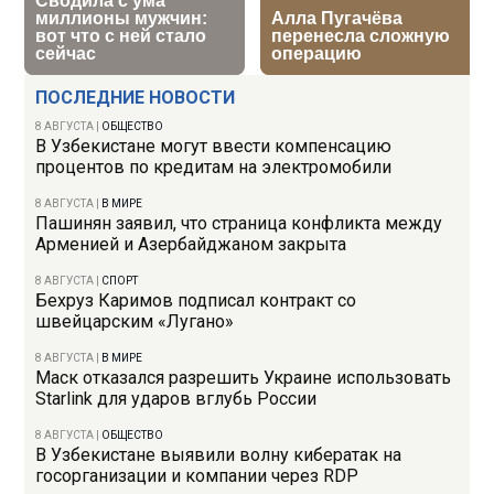
ПОСЛЕДНИЕ НОВОСТИ
8 АВГУСТА
|
ОБЩЕСТВО
В Узбекистане могут ввести компенсацию
процентов по кредитам на электромобили
8 АВГУСТА
|
В МИРЕ
Пашинян заявил, что страница конфликта между
Арменией и Азербайджаном закрыта
8 АВГУСТА
|
СПОРТ
Бехруз Каримов подписал контракт со
швейцарским «Лугано»
8 АВГУСТА
|
В МИРЕ
Маск отказался разрешить Украине использовать
Starlink для ударов вглубь России
8 АВГУСТА
|
ОБЩЕСТВО
В Узбекистане выявили волну кибератак на
госорганизации и компании через RDP