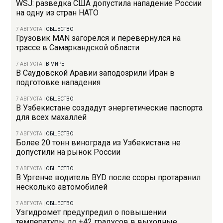
WSJ: разведка США допустила нападение России
на одну из стран НАТО
7 АВГУСТА
|
ОБЩЕСТВО
Грузовик MAN загорелся и перевернулся на
трассе в Самаркандской области
7 АВГУСТА
|
В МИРЕ
В Саудовской Аравии заподозрили Иран в
подготовке нападения
7 АВГУСТА
|
ОБЩЕСТВО
В Узбекистане создадут энергетические паспорта
для всех махаллей
7 АВГУСТА
|
ОБЩЕСТВО
Более 20 тонн винограда из Узбекистана не
допустили на рынок России
7 АВГУСТА
|
ОБЩЕСТВО
В Ургенче водитель BYD после ссоры протаранил
несколько автомобилей
7 АВГУСТА
|
ОБЩЕСТВО
Узгидромет предупредил о повышении
температуры до +42 градусов в выходные