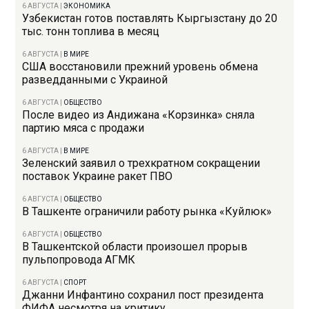
6 АВГУСТА
|
ЭКОНОМИКА
Узбекистан готов поставлять Кыргызстану до 20
тыс. тонн топлива в месяц
6 АВГУСТА
|
В МИРЕ
США восстановили прежний уровень обмена
разведданными с Украиной
6 АВГУСТА
|
ОБЩЕСТВО
После видео из Андижана «Корзинка» сняла
партию мяса с продажи
6 АВГУСТА
|
В МИРЕ
Зеленский заявил о трехкратном сокращении
поставок Украине ракет ПВО
6 АВГУСТА
|
ОБЩЕСТВО
В Ташкенте ограничили работу рынка «Куйлюк»
6 АВГУСТА
|
ОБЩЕСТВО
В Ташкентской области произошел прорыв
пульпопровода АГМК
6 АВГУСТА
|
СПОРТ
Джанни Инфантино сохранил пост президента
ФИФА несмотря на критику