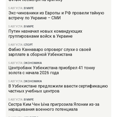
5 АВГУСТА
|
В МИРЕ
Экс-чиновники из Европы и РФ провели тайную
встречу по Украине – СМИ
5 АВГУСТА
|
В МИРЕ
Путин назначил новых командующих
группировками войск в Украине
5 АВГУСТА
|
СПОРТ
Фабио Каннаваро опроверг слухи о своей
зарплате в сборной Узбекистана
5 АВГУСТА
|
ЭКОНОМИКА
Центробанк Узбекистана приобрел 41 тонну
золота с начала 2026 года
5 АВГУСТА
|
ЭКОНОМИКА
В Узбекистане предложили ввести сертификацию
частных учебных центров
5 АВГУСТА
|
В МИРЕ
Сестра Ким Чен Ына пригрозила Японии из-за
наращивания военного потенциала