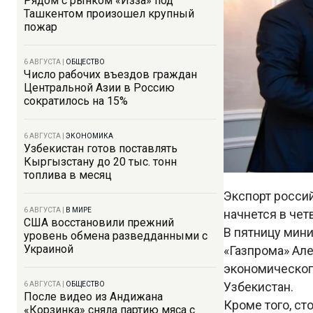
Рядом с рынком «Изза» под
Ташкентом произошел крупный
пожар
6 АВГУСТА
|
ОБЩЕСТВО
Число рабочих въездов граждан
Центральной Азии в Россию
сократилось на 15%
6 АВГУСТА
|
ЭКОНОМИКА
Узбекистан готов поставлять
Кыргызстану до 20 тыс. тонн
топлива в месяц
Экспорт россий
6 АВГУСТА
|
В МИРЕ
начнется в чет
США восстановили прежний
В пятницу мин
уровень обмена разведданными с
Украиной
«Газпрома» Ал
экономическог
Узбекистан.
6 АВГУСТА
|
ОБЩЕСТВО
После видео из Андижана
Кроме того, ст
«Корзинка» сняла партию мяса с