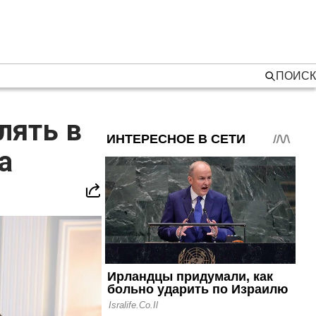
ПОИСК
лять в
а