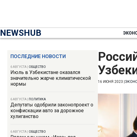
NEWSHUB
ЭКОН
Россий
ПОСЛЕДНИЕ НОВОСТИ
Узбеки
6 АВГУСТА
|
ОБЩЕСТВО
Июль в Узбекистане оказался
значительно жарче климатической
16 ИЮНЯ 2023
|
ЭКОН
нормы
6 АВГУСТА
|
ПОЛИТИКА
Депутаты одобрили законопроект о
конфискации авто за дорожное
хулиганство
6 АВГУСТА
|
ОБЩЕСТВО