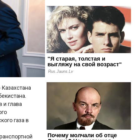
 Казахстана
бекистана.
 и глава
ого
кого газа в
транспортной