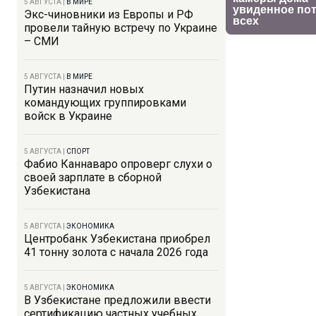
5 АВГУСТА
|
В МИРЕ
Экс-чиновники из Европы и РФ
провели тайную встречу по Украине
– СМИ
5 АВГУСТА
|
В МИРЕ
Путин назначил новых
командующих группировками
войск в Украине
5 АВГУСТА
|
СПОРТ
Фабио Каннаваро опроверг слухи о
своей зарплате в сборной
Узбекистана
5 АВГУСТА
|
ЭКОНОМИКА
Центробанк Узбекистана приобрел
41 тонну золота с начала 2026 года
5 АВГУСТА
|
ЭКОНОМИКА
В Узбекистане предложили ввести
сертификацию частных учебных