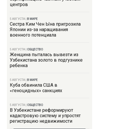
центров
5 АВГУСТА
|
В МИРЕ
Сестра Ким Чен Ына пригрозила
Японии из-за наращивания
военного потенциала
5 АВГУСТА
|
ОБЩЕСТВО
Женщина пыталась вывезти из
Узбекистана золото в подгузнике
ребенка
5 АВГУСТА
|
В МИРЕ
Куба обвинила США в
«геноцидных» санкциях
5 АВГУСТА
|
ОБЩЕСТВО
В Узбекистане реформируют
кадастровую систему и упростят
регистрацию недвижимости