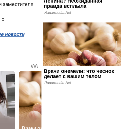
м заместителя
 о
ые новости