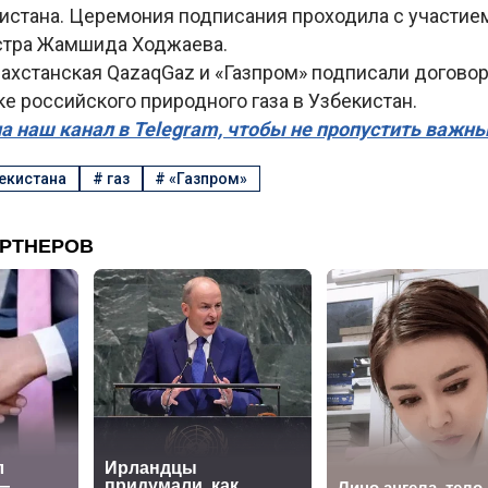
истана. Церемония подписания проходила с участие
стра Жамшида Ходжаева.
ахстанская QazaqGaz и «Газпром» подписали договор
е российского природного газа в Узбекистан.
а наш канал в Telegram, чтобы не пропустить важн
екистана
#
газ
#
«Газпром»