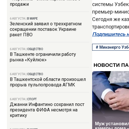
системы Узбек
продажи
премьер-мини
Сегодня же каз
6 АВГУСТА
|
В МИРЕ
Зеленский заявил о трехкратном
транспортировк
сокращении поставок Украине
Подпишитесь н
ракет ПВО
#
Минэнерго Узб
6 АВГУСТА
|
ОБЩЕСТВО
В Ташкенте ограничили работу
рынка «Куйлюк»
6 АВГУСТА
|
ОБЩЕСТВО
В Ташкентской области произошел
прорыв пульпопровода АГМК
6 АВГУСТА
|
СПОРТ
Джанни Инфантино сохранил пост
президента ФИФА несмотря на
критику