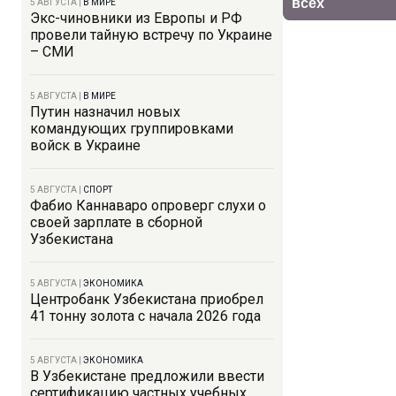
5 АВГУСТА
|
В МИРЕ
Экс-чиновники из Европы и РФ
провели тайную встречу по Украине
– СМИ
5 АВГУСТА
|
В МИРЕ
Путин назначил новых
командующих группировками
войск в Украине
5 АВГУСТА
|
СПОРТ
Фабио Каннаваро опроверг слухи о
своей зарплате в сборной
Узбекистана
5 АВГУСТА
|
ЭКОНОМИКА
Центробанк Узбекистана приобрел
41 тонну золота с начала 2026 года
5 АВГУСТА
|
ЭКОНОМИКА
В Узбекистане предложили ввести
сертификацию частных учебных