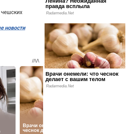
х чешских
ые новости