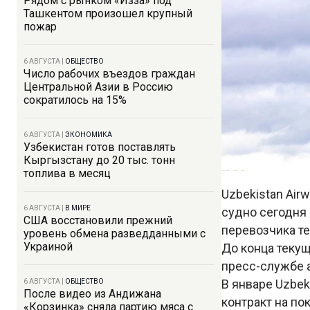
Рядом с рынком «Изза» под
Ташкентом произошел крупный
пожар
6 АВГУСТА
|
ОБЩЕСТВО
Число рабочих въездов граждан
Центральной Азии в Россию
сократилось на 15%
6 АВГУСТА
|
ЭКОНОМИКА
Узбекистан готов поставлять
Кыргызстану до 20 тыс. тонн
топлива в месяц
Uzbekistan Air
6 АВГУСТА
|
В МИРЕ
судно сегодня
США восстановили прежний
перевозчика те
уровень обмена разведданными с
Украиной
До конца текущ
пресс-службе 
В январе Uzbek
6 АВГУСТА
|
ОБЩЕСТВО
После видео из Андижана
контракт на по
«Корзинка» сняла партию мяса с