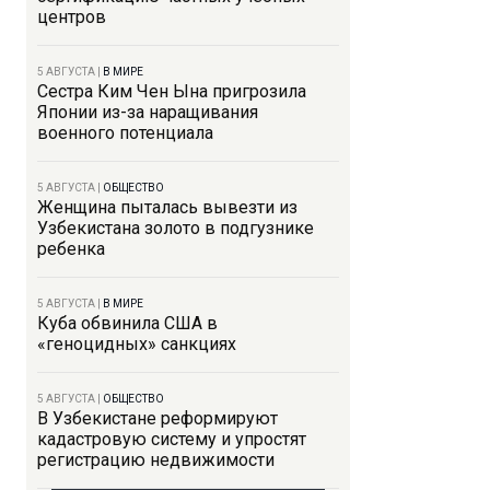
центров
5 АВГУСТА
|
В МИРЕ
Сестра Ким Чен Ына пригрозила
Японии из-за наращивания
военного потенциала
5 АВГУСТА
|
ОБЩЕСТВО
Женщина пыталась вывезти из
Узбекистана золото в подгузнике
ребенка
5 АВГУСТА
|
В МИРЕ
Куба обвинила США в
«геноцидных» санкциях
5 АВГУСТА
|
ОБЩЕСТВО
В Узбекистане реформируют
кадастровую систему и упростят
регистрацию недвижимости