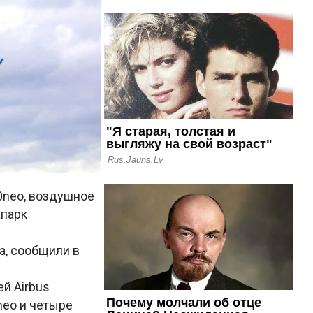
0neo, воздушное
апарк
а, сообщили в
й Airbus
neo и четыре