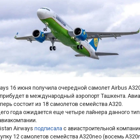
ways 16 июня получила очередной самолет Airbus A32
 прибудет в международный аэропорт Ташкента. Ави
перь состоит из 18 самолетов семейства А320.
его года ожидается еще четыре лайнера данного тип
авиакомпании.
istan Airways
подписала
с авиастроительной компание
купку 12 самолетов семейства А320neo (восемь A320