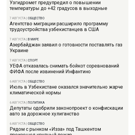
Узгидромет предупредил о повышении
температуры до +42 градусов в выходные
7 АВГУСТА
|
ОБЩЕСТВО
Агентство миграции расширило программу
трудоустройства узбекистанцев в США
7 АВГУСТА
|
В МИРЕ
Азербайджан заявил о готовности поставлять газ
Украине
7 АВГУСТА
|
СПОРТ
УЕФА отказалась снимать бойкот соревнований
ФИФА после извинений Инфантино
6 АВГУСТА
|
ОБЩЕСТВО
Июль в Узбекистане оказался значительно жарче
климатической нормы
6 АВГУСТА
|
ПОЛИТИКА
Депутаты одобрили законопроект о конфискации
авто за дорожное хулиганство
6 АВГУСТА
|
ОБЩЕСТВО
Рядом с рынком «Изза» под Ташкентом
произошел крупный пожар