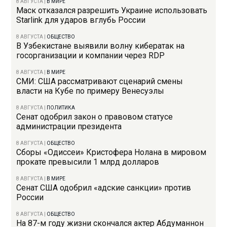
8 АВГУСТА
|
В МИРЕ
Маск отказался разрешить Украине использовать
Starlink для ударов вглубь России
8 АВГУСТА
|
ОБЩЕСТВО
В Узбекистане выявили волну кибератак на
госорганизации и компании через RDP
8 АВГУСТА
|
В МИРЕ
СМИ: США рассматривают сценарий смены
власти на Кубе по примеру Венесуэлы
8 АВГУСТА
|
ПОЛИТИКА
Сенат одобрил закон о правовом статусе
администрации президента
8 АВГУСТА
|
ОБЩЕСТВО
Сборы «Одиссеи» Кристофера Нолана в мировом
прокате превысили 1 млрд долларов
8 АВГУСТА
|
В МИРЕ
Сенат США одобрил «адские санкции» против
России
8 АВГУСТА
|
ОБЩЕСТВО
На 87-м году жизни скончался актер Абдуманнон