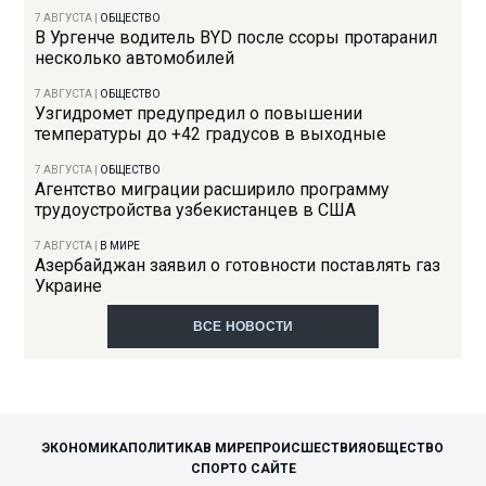
7 АВГУСТА
|
ОБЩЕСТВО
В Ургенче водитель BYD после ссоры протаранил
несколько автомобилей
7 АВГУСТА
|
ОБЩЕСТВО
Узгидромет предупредил о повышении
температуры до +42 градусов в выходные
7 АВГУСТА
|
ОБЩЕСТВО
Агентство миграции расширило программу
трудоустройства узбекистанцев в США
7 АВГУСТА
|
В МИРЕ
Азербайджан заявил о готовности поставлять газ
Украине
ВСЕ НОВОСТИ
ЭКОНОМИКА
ПОЛИТИКА
В МИРЕ
ПРОИСШЕСТВИЯ
ОБЩЕСТВО
СПОРТ
О САЙТЕ