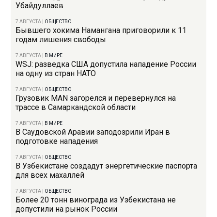
Убайдуллаев
7 АВГУСТА
|
ОБЩЕСТВО
Бывшего хокима Намангана приговорили к 11
годам лишения свободы
7 АВГУСТА
|
В МИРЕ
WSJ: разведка США допустила нападение России
на одну из стран НАТО
7 АВГУСТА
|
ОБЩЕСТВО
Грузовик MAN загорелся и перевернулся на
трассе в Самаркандской области
7 АВГУСТА
|
В МИРЕ
В Саудовской Аравии заподозрили Иран в
подготовке нападения
7 АВГУСТА
|
ОБЩЕСТВО
В Узбекистане создадут энергетические паспорта
для всех махаллей
7 АВГУСТА
|
ОБЩЕСТВО
Более 20 тонн винограда из Узбекистана не
допустили на рынок России