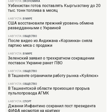
6 АВГУСТА
|
ЭКОНОМИКА
Узбекистан готов поставлять Кыргызстану до 20
тыс. тонн топлива в месяц
6 АВГУСТА
|
В МИРЕ
США восстановили прежний уровень обмена
разведданными с Украиной
6 АВГУСТА
|
ОБЩЕСТВО
После видео из Андижана «Корзинка» сняла
партию мяса с продажи
6 АВГУСТА
|
В МИРЕ
Зеленский заявил о трехкратном сокращении
поставок Украине ракет ПВО
6 АВГУСТА
|
ОБЩЕСТВО
В Ташкенте ограничили работу рынка «Куйлюк»
6 АВГУСТА
|
ОБЩЕСТВО
В Ташкентской области произошел прорыв
пульпопровода АГМК
6 АВГУСТА
|
СПОРТ
Джанни Инфантино сохранил пост президента
ФИФА несмотря на критику