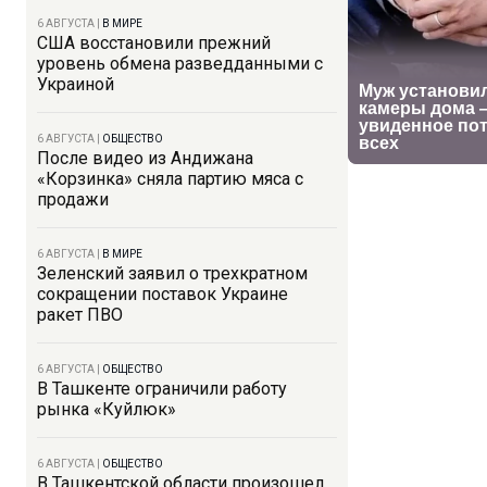
6 АВГУСТА
|
В МИРЕ
США восстановили прежний
уровень обмена разведданными с
Украиной
6 АВГУСТА
|
ОБЩЕСТВО
После видео из Андижана
«Корзинка» сняла партию мяса с
продажи
6 АВГУСТА
|
В МИРЕ
Зеленский заявил о трехкратном
сокращении поставок Украине
ракет ПВО
6 АВГУСТА
|
ОБЩЕСТВО
В Ташкенте ограничили работу
рынка «Куйлюк»
6 АВГУСТА
|
ОБЩЕСТВО
В Ташкентской области произошел