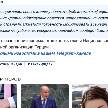
ел.
ды пригласил своего коллегу посетить Узбекистан с офици
ние уделили обогащению повестки, направленной на укре
 странами. Отметили готовность мобилизовать все наши 
развития узбекско-турецких отношений», – сообщил Саидо
го назначения занимал должность главы Национальн
ной организации Турции.
жными новостями в нашем Telegram-канале
хтиёр Саидов
#
Хакан Фидан