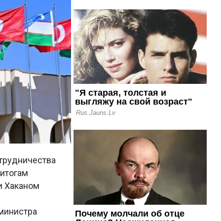
отрудничества
 итогам
и Хаканом
 министра