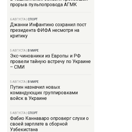
прорыв пульпопровода АГМК
6 АВГУСТА
|
СПОРТ
Джанни Инфантино сохранил пост
президента ФИФА несмотря на
критику
5 АВГУСТА
|
В МИРЕ
Экс-чиновники из Европы и РФ
провели тайную встречу по Украине
– СМИ
5 АВГУСТА
|
В МИРЕ
Путин назначил новых
командующих группировками
войск в Украине
5 АВГУСТА
|
СПОРТ
Фабио Каннаваро опроверг слухи о
своей зарплате в сборной
Узбекистана