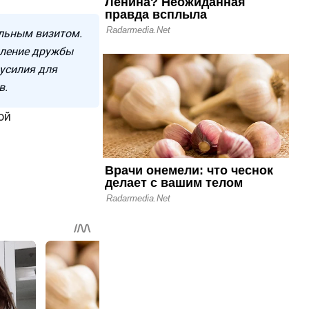
альным визитом.
пление дружбы
усилия для
в.
ой