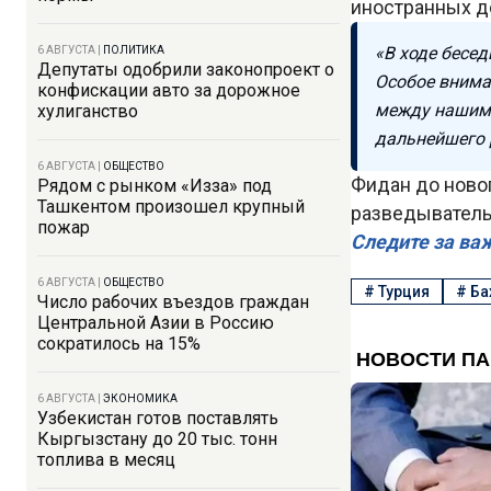
иностранных д
«В ходе бесе
6 АВГУСТА
|
ПОЛИТИКА
Депутаты одобрили законопроект о
Особое внима
конфискации авто за дорожное
между нашими
хулиганство
дальнейшего 
6 АВГУСТА
|
ОБЩЕСТВО
Фидан до ново
Рядом с рынком «Изза» под
Ташкентом произошел крупный
разведыватель
пожар
Следите за ва
6 АВГУСТА
|
ОБЩЕСТВО
#
Турция
#
Ба
Число рабочих въездов граждан
Центральной Азии в Россию
сократилось на 15%
6 АВГУСТА
|
ЭКОНОМИКА
Узбекистан готов поставлять
Кыргызстану до 20 тыс. тонн
топлива в месяц