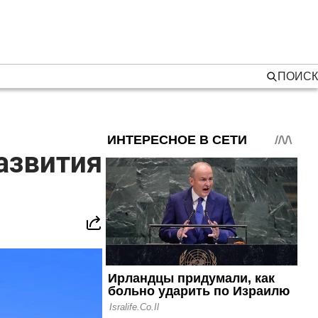
ПОИСК
азвития