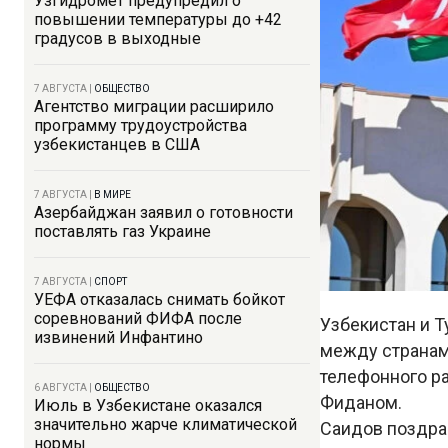
Узгидромет предупредил о
повышении температуры до +42
градусов в выходные
7 АВГУСТА
|
ОБЩЕСТВО
Агентство миграции расширило
программу трудоустройства
узбекистанцев в США
7 АВГУСТА
|
В МИРЕ
Азербайджан заявил о готовности
поставлять газ Украине
7 АВГУСТА
|
СПОРТ
УЕФА отказалась снимать бойкот
соревнований ФИФА после
Узбекистан и 
извинений Инфантино
между странам
телефонного р
6 АВГУСТА
|
ОБЩЕСТВО
Фиданом.
Июль в Узбекистане оказался
значительно жарче климатической
Саидов поздрав
нормы