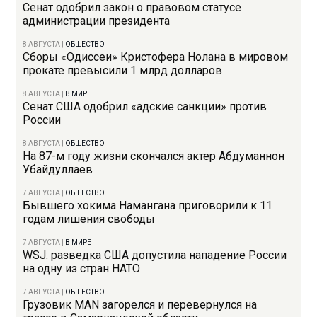
Сенат одобрил закон о правовом статусе
администрации президента
8 АВГУСТА
|
ОБЩЕСТВО
Сборы «Одиссеи» Кристофера Нолана в мировом
прокате превысили 1 млрд долларов
8 АВГУСТА
|
В МИРЕ
Сенат США одобрил «адские санкции» против
России
8 АВГУСТА
|
ОБЩЕСТВО
На 87-м году жизни скончался актер Абдуманнон
Убайдуллаев
7 АВГУСТА
|
ОБЩЕСТВО
Бывшего хокима Намангана приговорили к 11
годам лишения свободы
7 АВГУСТА
|
В МИРЕ
WSJ: разведка США допустила нападение России
на одну из стран НАТО
7 АВГУСТА
|
ОБЩЕСТВО
Грузовик MAN загорелся и перевернулся на