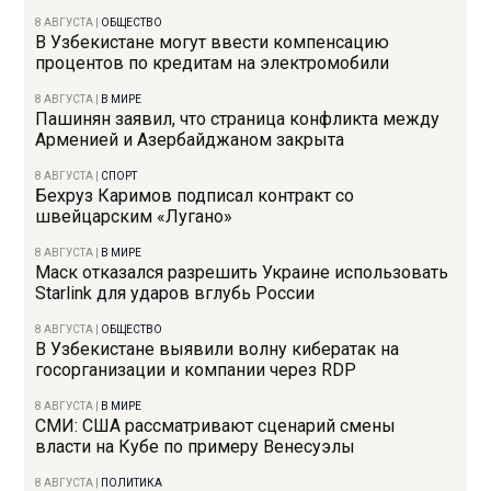
8 АВГУСТА
|
ОБЩЕСТВО
В Узбекистане могут ввести компенсацию
процентов по кредитам на электромобили
8 АВГУСТА
|
В МИРЕ
Пашинян заявил, что страница конфликта между
Арменией и Азербайджаном закрыта
8 АВГУСТА
|
СПОРТ
Бехруз Каримов подписал контракт со
швейцарским «Лугано»
8 АВГУСТА
|
В МИРЕ
Маск отказался разрешить Украине использовать
Starlink для ударов вглубь России
8 АВГУСТА
|
ОБЩЕСТВО
В Узбекистане выявили волну кибератак на
госорганизации и компании через RDP
8 АВГУСТА
|
В МИРЕ
СМИ: США рассматривают сценарий смены
власти на Кубе по примеру Венесуэлы
8 АВГУСТА
|
ПОЛИТИКА