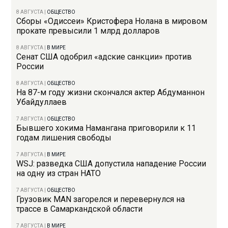
8 АВГУСТА
|
ОБЩЕСТВО
Сборы «Одиссеи» Кристофера Нолана в мировом
прокате превысили 1 млрд долларов
8 АВГУСТА
|
В МИРЕ
Сенат США одобрил «адские санкции» против
России
8 АВГУСТА
|
ОБЩЕСТВО
На 87-м году жизни скончался актер Абдуманнон
Убайдуллаев
7 АВГУСТА
|
ОБЩЕСТВО
Бывшего хокима Намангана приговорили к 11
годам лишения свободы
7 АВГУСТА
|
В МИРЕ
WSJ: разведка США допустила нападение России
на одну из стран НАТО
7 АВГУСТА
|
ОБЩЕСТВО
Грузовик MAN загорелся и перевернулся на
трассе в Самаркандской области
7 АВГУСТА
|
В МИРЕ