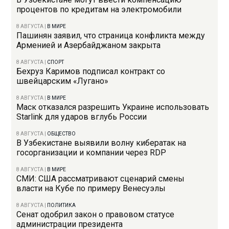
процентов по кредитам на электромобили
8 АВГУСТА
|
В МИРЕ
Пашинян заявил, что страница конфликта между
Арменией и Азербайджаном закрыта
8 АВГУСТА
|
СПОРТ
Бехруз Каримов подписал контракт со
швейцарским «Лугано»
8 АВГУСТА
|
В МИРЕ
Маск отказался разрешить Украине использовать
Starlink для ударов вглубь России
8 АВГУСТА
|
ОБЩЕСТВО
В Узбекистане выявили волну кибератак на
госорганизации и компании через RDP
8 АВГУСТА
|
В МИРЕ
СМИ: США рассматривают сценарий смены
власти на Кубе по примеру Венесуэлы
8 АВГУСТА
|
ПОЛИТИКА
Сенат одобрил закон о правовом статусе
администрации президента