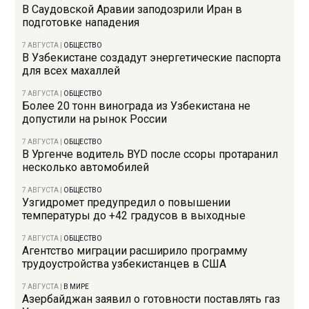
В Саудовской Аравии заподозрили Иран в
подготовке нападения
7 АВГУСТА
|
ОБЩЕСТВО
В Узбекистане создадут энергетические паспорта
для всех махаллей
7 АВГУСТА
|
ОБЩЕСТВО
Более 20 тонн винограда из Узбекистана не
допустили на рынок России
7 АВГУСТА
|
ОБЩЕСТВО
В Ургенче водитель BYD после ссоры протаранил
несколько автомобилей
7 АВГУСТА
|
ОБЩЕСТВО
Узгидромет предупредил о повышении
температуры до +42 градусов в выходные
7 АВГУСТА
|
ОБЩЕСТВО
Агентство миграции расширило программу
трудоустройства узбекистанцев в США
7 АВГУСТА
|
В МИРЕ
Азербайджан заявил о готовности поставлять газ