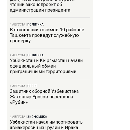
чтении законопроект об
администрации президента
4 АВГУСТА
|
ПОЛИТИКА
В отношении хокимов 10 районов
Ташкента проведут служебную
проверку
4 АВГУСТА
|
ПОЛИТИКА
Узбекистан и Кыргызстан начали
официальный обмен
приграничными территориями
4 АВГУСТА
|
СПОРТ
Защитник сборной Узбекистана
Жахонгир Урозов перешел в
«Рубин»
4 АВГУСТА
|
ЭКОНОМИКА
Узбекистан начал импортировать
авиакеросин из Грузии и Ирака