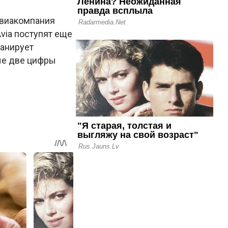
авиакомпания
Avia поступят еще
ланирует
вые две цифры