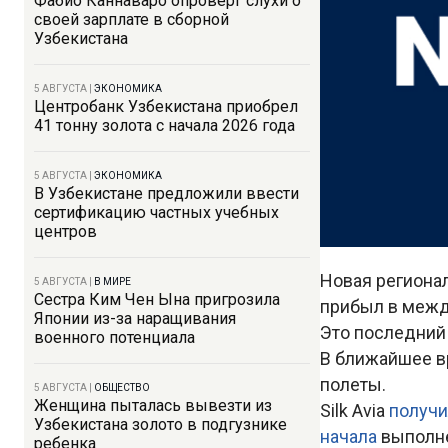
Фабио Каннаваро опроверг слухи о
своей зарплате в сборной
Узбекистана
5 АВГУСТА
|
ЭКОНОМИКА
Центробанк Узбекистана приобрел
41 тонну золота с начала 2026 года
5 АВГУСТА
|
ЭКОНОМИКА
В Узбекистане предложили ввести
сертификацию частных учебных
центров
Новая регионал
5 АВГУСТА
|
В МИРЕ
Сестра Ким Чен Ына пригрозила
прибыл в межд
Японии из-за наращивания
Это последний 
военного потенциала
В ближайшее в
полеты.
5 АВГУСТА
|
ОБЩЕСТВО
Женщина пыталась вывезти из
Silk Avia
получи
Узбекистана золото в подгузнике
начала
выполне
ребенка