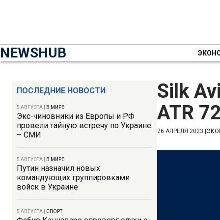
NEWSHUB
ЭКОН
Silk A
ПОСЛЕДНИЕ НОВОСТИ
ATR 7
5 АВГУСТА
|
В МИРЕ
Экс-чиновники из Европы и РФ
провели тайную встречу по Украине
26 АПРЕЛЯ 2023
|
ЭКО
– СМИ
5 АВГУСТА
|
В МИРЕ
Путин назначил новых
командующих группировками
войск в Украине
5 АВГУСТА
|
СПОРТ