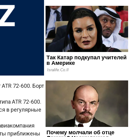
 ATR 72-600. Борт
типа ATR 72-600.
ся в регулярные
 авиакомпания
еты приближены