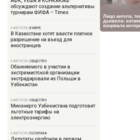
АФК, УЕФА и КОНКАКАФ
обсуждают создание альтернативы
турнирам ФИФА – Times
4 АВГУСТА
|
В МИРЕ
В Казахстане хотят ввести платное
разрешение на въезд для
иностранцев
4 АВГУСТА
|
ОБЩЕСТВО
Обвиняемого в участии в
экстремистской организации
экстрадировали из Польши в
Узбекистан
4 АВГУСТА
|
ОБЩЕСТВО
Минэнерго Узбекистана подготовит
льготные тарифы на
электроэнергию
4 АВГУСТА
|
ПОЛИТИКА
Депутаты одобрили в первом