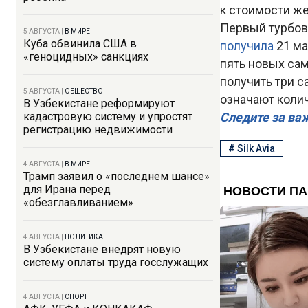
к стоимости ж
Первый турбов
5 АВГУСТА
|
В МИРЕ
Куба обвинила США в
получила
21 ма
«геноцидных» санкциях
пять новых са
получить три с
5 АВГУСТА
|
ОБЩЕСТВО
означают коли
В Узбекистане реформируют
кадастровую систему и упростят
Следите за ва
регистрацию недвижимости
#
Silk Avia
4 АВГУСТА
|
В МИРЕ
Трамп заявил о «последнем шансе»
для Ирана перед
«обезглавливанием»
4 АВГУСТА
|
ПОЛИТИКА
В Узбекистане внедрят новую
систему оплаты труда госслужащих
4 АВГУСТА
|
СПОРТ