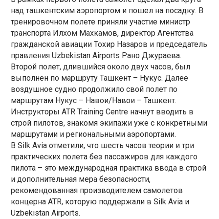
над ташкентским аэропортом и пошел на посадку. В
тренировочном полете приняли участие министр
транспорта Илхом Махкамов, директор Агентства
гражданской авиации Тохир Назаров и председатель
правления Uzbekistan Airports Рано Джураева.
Второй полет, длившийся около двух часов, был
выполнен по маршруту Ташкент – Нукус. Далее
воздушное судно продолжило свой полет по
маршрутам Нукус – Навои/Навои – Ташкент.
Инструкторы ATR Training Centre начнут вводить в
строй пилотов, знакомя экипажи уже с конкретными
маршрутами и региональными аэропортами.
В Silk Avia отметили, что шесть часов теории и три
практических полета без пассажиров для каждого
пилота – это международная практика ввода в строй
и дополнительная мера безопасности,
рекомендованная производителем самолетов
концерна ATR, которую поддержали в Silk Avia и
Uzbekistan Airports.