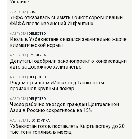
Украине
7 АВГУСТА
|
СПОРТ
УЕФА отказалась снимать бойкот соревнований
ФИФА после извинений Инфантино
6 АВГУСТА
|
ОБЩЕСТВО
Июль в Узбекистане оказался значительно жарче
климатической нормы
6 АВГУСТА
|
ПОЛИТИКА
Депутаты одобрили законопроект о конфискации
авто за дорожное хулиганство
6 АВГУСТА
|
ОБЩЕСТВО
Рядом с рынком «Изза» под Ташкентом
произошел крупный пожар
6 АВГУСТА
|
ОБЩЕСТВО
Число рабочих въездов граждан Центральной
Азии в Россию сократилось на 15%
6 АВГУСТА
|
ЭКОНОМИКА
Узбекистан готов поставлять Кыргызстану до 20
тыс. тонн топлива в месяц