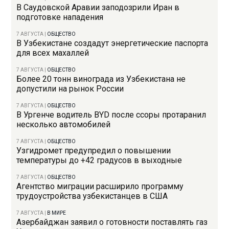
В Саудовской Аравии заподозрили Иран в
подготовке нападения
7 АВГУСТА
|
ОБЩЕСТВО
В Узбекистане создадут энергетические паспорта
для всех махаллей
7 АВГУСТА
|
ОБЩЕСТВО
Более 20 тонн винограда из Узбекистана не
допустили на рынок России
7 АВГУСТА
|
ОБЩЕСТВО
В Ургенче водитель BYD после ссоры протаранил
несколько автомобилей
7 АВГУСТА
|
ОБЩЕСТВО
Узгидромет предупредил о повышении
температуры до +42 градусов в выходные
7 АВГУСТА
|
ОБЩЕСТВО
Агентство миграции расширило программу
трудоустройства узбекистанцев в США
7 АВГУСТА
|
В МИРЕ
Азербайджан заявил о готовности поставлять газ