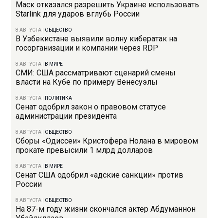
Маск отказался разрешить Украине использовать
Starlink для ударов вглубь России
8 АВГУСТА
|
ОБЩЕСТВО
В Узбекистане выявили волну кибератак на
госорганизации и компании через RDP
8 АВГУСТА
|
В МИРЕ
СМИ: США рассматривают сценарий смены
власти на Кубе по примеру Венесуэлы
8 АВГУСТА
|
ПОЛИТИКА
Сенат одобрил закон о правовом статусе
администрации президента
8 АВГУСТА
|
ОБЩЕСТВО
Сборы «Одиссеи» Кристофера Нолана в мировом
прокате превысили 1 млрд долларов
8 АВГУСТА
|
В МИРЕ
Сенат США одобрил «адские санкции» против
России
8 АВГУСТА
|
ОБЩЕСТВО
На 87-м году жизни скончался актер Абдуманнон