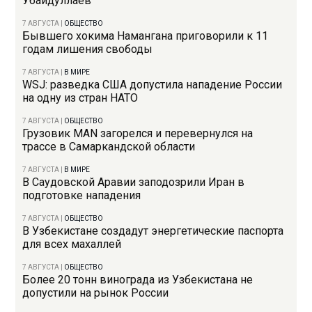
Убайдуллаев
7 АВГУСТА
|
ОБЩЕСТВО
Бывшего хокима Намангана приговорили к 11
годам лишения свободы
7 АВГУСТА
|
В МИРЕ
WSJ: разведка США допустила нападение России
на одну из стран НАТО
7 АВГУСТА
|
ОБЩЕСТВО
Грузовик MAN загорелся и перевернулся на
трассе в Самаркандской области
7 АВГУСТА
|
В МИРЕ
В Саудовской Аравии заподозрили Иран в
подготовке нападения
7 АВГУСТА
|
ОБЩЕСТВО
В Узбекистане создадут энергетические паспорта
для всех махаллей
7 АВГУСТА
|
ОБЩЕСТВО
Более 20 тонн винограда из Узбекистана не
допустили на рынок России