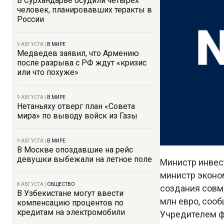
В Сурхандарье осудили четырех
человек, планировавших теракты в
России
9 АВГУСТА
|
В МИРЕ
Медведев заявил, что Армению
после разрыва с РФ ждут «кризис
или что похуже»
9 АВГУСТА
|
В МИРЕ
Нетаньяху отверг план «Совета
мира» по выводу войск из Газы
9 АВГУСТА
|
В МИРЕ
В Москве опоздавшие на рейс
девушки выбежали на летное поле
Министр инвес
министр эконо
8 АВГУСТА
|
ОБЩЕСТВО
создания совм
В Узбекистане могут ввести
млн евро, соо
компенсацию процентов по
кредитам на электромобили
Учредителем ф