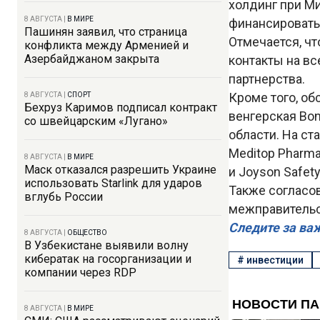
холдинг при М
8 АВГУСТА
|
В МИРЕ
финансировать
Пашинян заявил, что страница
Отмечается, ч
конфликта между Арменией и
Азербайджаном закрыта
контакты на в
партнерства.
Кроме того, об
8 АВГУСТА
|
СПОРТ
Бехруз Каримов подписал контракт
венгерская Bo
со швейцарским «Лугано»
области. На ст
Meditop Pharma
8 АВГУСТА
|
В МИРЕ
Маск отказался разрешить Украине
и Joyson Safet
использовать Starlink для ударов
Также согласо
вглубь России
межправительст
Следите за ва
8 АВГУСТА
|
ОБЩЕСТВО
В Узбекистане выявили волну
кибератак на госорганизации и
#
инвестиции
компании через RDP
8 АВГУСТА
|
В МИРЕ