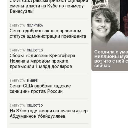
СМИ: США рассматривают сценарий
смены власти на Кубе по примеру
Венесуэлы
8 АВГУСТА
|
ПОЛИТИКА
Сенат одобрил закон о правовом
статусе администрации президента
8 АВГУСТА
|
ОБЩЕСТВО
Сборы «Одиссеи» Кристофера
Нолана в мировом прокате
превысили 1 млрд долларов
8 АВГУСТА
|
В МИРЕ
Сенат США одобрил «адские
санкции» против России
8 АВГУСТА
|
ОБЩЕСТВО
На 87-м году жизни скончался актер
Абдуманнон Убайдуллаев