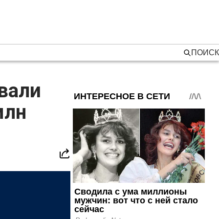
ПОИСК
овали
млн