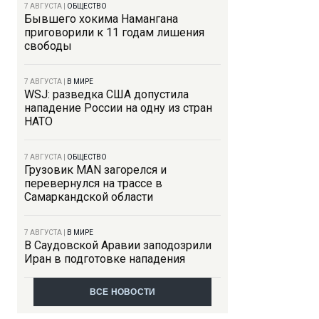
7 АВГУСТА
|
ОБЩЕСТВО
Бывшего хокима Намангана
приговорили к 11 годам лишения
свободы
7 АВГУСТА
|
В МИРЕ
WSJ: разведка США допустила
нападение России на одну из стран
НАТО
7 АВГУСТА
|
ОБЩЕСТВО
Грузовик MAN загорелся и
перевернулся на трассе в
Самаркандской области
7 АВГУСТА
|
В МИРЕ
В Саудовской Аравии заподозрили
Иран в подготовке нападения
ВСЕ НОВОСТИ