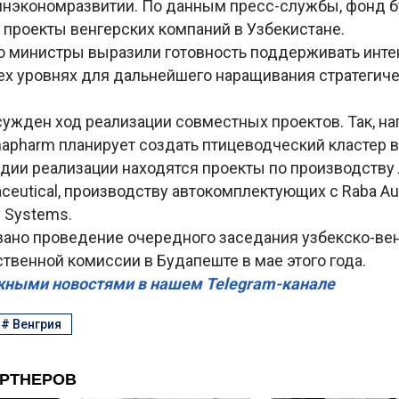
инэкономразвитии. По данным пресс-службы, фонд 
 проекты венгерских компаний в Узбекистане.
то министры выразили готовность поддерживать инт
сех уровнях для дальнейшего наращивания стратегич
сужден ход реализации совместных проектов. Так, на
napharm планирует создать птицеводческий кластер 
адии реализации находятся проекты по производству 
ceutical, производству автокомплектующих с Raba Au
y Systems.
вано проведение очередного заседания узбекско-ве
венной комиссии в Будапеште в мае этого года.
жными новостями в нашем Telegram-канале
#
Венгрия