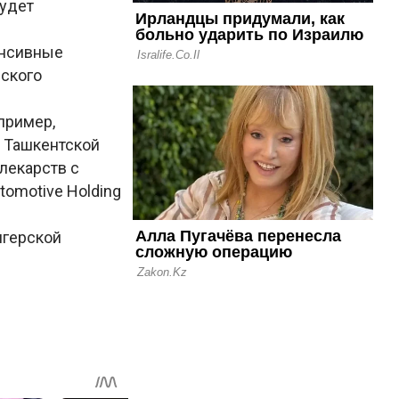
будет
енсивные
еского
пример,
в Ташкентской
лекарств с
tomotive Holding
нгерской