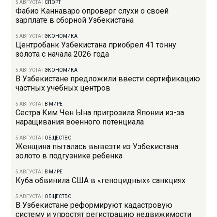
5 АВГУСТА
|
СПОРТ
Фабио Каннаваро опроверг слухи о своей
зарплате в сборной Узбекистана
5 АВГУСТА
|
ЭКОНОМИКА
Центробанк Узбекистана приобрел 41 тонну
золота с начала 2026 года
5 АВГУСТА
|
ЭКОНОМИКА
В Узбекистане предложили ввести сертификацию
частных учебных центров
5 АВГУСТА
|
В МИРЕ
Сестра Ким Чен Ына пригрозила Японии из-за
наращивания военного потенциала
5 АВГУСТА
|
ОБЩЕСТВО
Женщина пыталась вывезти из Узбекистана
золото в подгузнике ребенка
5 АВГУСТА
|
В МИРЕ
Куба обвинила США в «геноцидных» санкциях
5 АВГУСТА
|
ОБЩЕСТВО
В Узбекистане реформируют кадастровую
систему и упростят регистрацию недвижимости