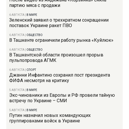
партию мяса с продажи
6 АВГУСТА
|
В МИРЕ
Зеленский заявил о трехкратном сокращении
поставок Украине ракет ПВО
6 АВГУСТА
|
ОБЩЕСТВО
В Ташкенте ограничили работу рынка «Куйлюк»
6 АВГУСТА
|
ОБЩЕСТВО
В Ташкентской области произошел прорыв
пульпопровода АГМК
6 АВГУСТА
|
СПОРТ
Джанни Инфантино сохранил пост президента
ФИФА несмотря на критику
5 АВГУСТА
|
В МИРЕ
Экс-чиновники из Европы и РФ провели тайную
встречу по Украине – СМИ
5 АВГУСТА
|
В МИРЕ
Путин назначил новых командующих
группировками войск в Украине