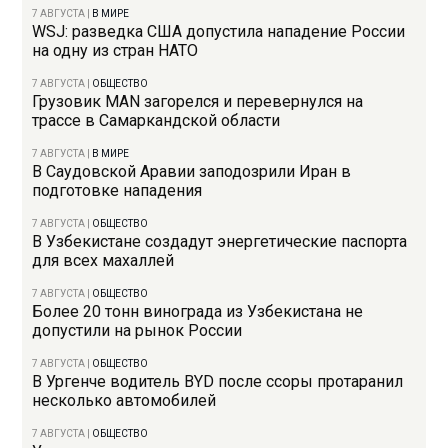
7 АВГУСТА
|
В МИРЕ
WSJ: разведка США допустила нападение России
на одну из стран НАТО
7 АВГУСТА
|
ОБЩЕСТВО
Грузовик MAN загорелся и перевернулся на
трассе в Самаркандской области
7 АВГУСТА
|
В МИРЕ
В Саудовской Аравии заподозрили Иран в
подготовке нападения
7 АВГУСТА
|
ОБЩЕСТВО
В Узбекистане создадут энергетические паспорта
для всех махаллей
7 АВГУСТА
|
ОБЩЕСТВО
Более 20 тонн винограда из Узбекистана не
допустили на рынок России
7 АВГУСТА
|
ОБЩЕСТВО
В Ургенче водитель BYD после ссоры протаранил
несколько автомобилей
7 АВГУСТА
|
ОБЩЕСТВО