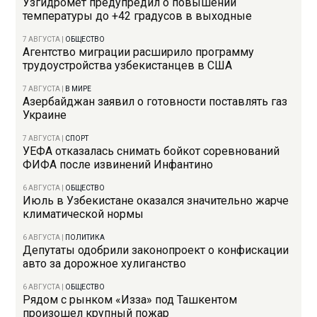
Узгидромет предупредил о повышении
температуры до +42 градусов в выходные
7 АВГУСТА
|
ОБЩЕСТВО
Агентство миграции расширило программу
трудоустройства узбекистанцев в США
7 АВГУСТА
|
В МИРЕ
Азербайджан заявил о готовности поставлять газ
Украине
7 АВГУСТА
|
СПОРТ
УЕФА отказалась снимать бойкот соревнований
ФИФА после извинений Инфантино
6 АВГУСТА
|
ОБЩЕСТВО
Июль в Узбекистане оказался значительно жарче
климатической нормы
6 АВГУСТА
|
ПОЛИТИКА
Депутаты одобрили законопроект о конфискации
авто за дорожное хулиганство
6 АВГУСТА
|
ОБЩЕСТВО
Рядом с рынком «Изза» под Ташкентом
произошел крупный пожар