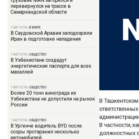
Грузовик MAN загорелся и
перевернулся на трассе в
Самаркандской области
7 АВГУСТА
|
В МИРЕ
В Саудовской Аравии заподозрили
Иран в подготовке нападения
7 АВГУСТА
|
ОБЩЕСТВО
В Узбекистане создадут
энергетические паспорта для всех
махаллей
7 АВГУСТА
|
ОБЩЕСТВО
Более 20 тонн винограда из
Узбекистана не допустили на рынок
В Ташкентском
России
ответственных
администрации
7 АВГУСТА
|
ОБЩЕСТВО
В частности, 
В Ургенче водитель BYD после
ссоры протаранил несколько
должностных о
автомобилей