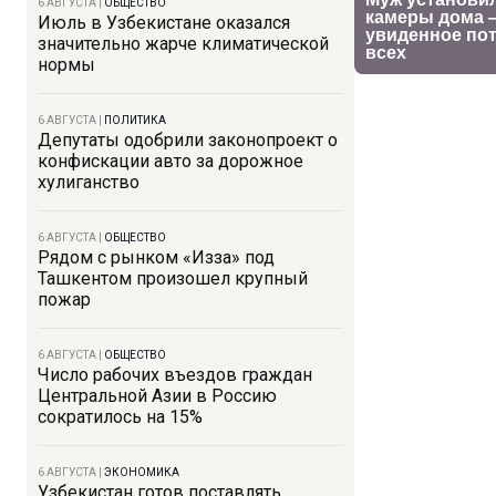
6 АВГУСТА
|
ОБЩЕСТВО
Июль в Узбекистане оказался
значительно жарче климатической
нормы
6 АВГУСТА
|
ПОЛИТИКА
Депутаты одобрили законопроект о
конфискации авто за дорожное
хулиганство
6 АВГУСТА
|
ОБЩЕСТВО
Рядом с рынком «Изза» под
Ташкентом произошел крупный
пожар
6 АВГУСТА
|
ОБЩЕСТВО
Число рабочих въездов граждан
Центральной Азии в Россию
сократилось на 15%
6 АВГУСТА
|
ЭКОНОМИКА
Узбекистан готов поставлять