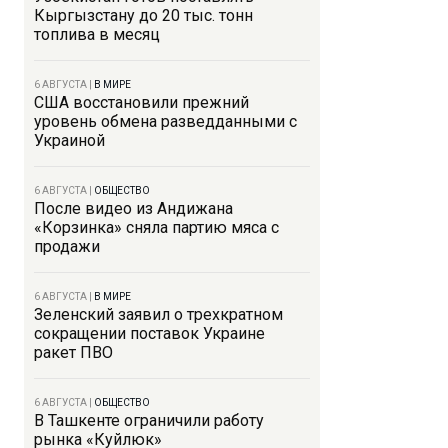
Кыргызстану до 20 тыс. тонн
топлива в месяц
6 АВГУСТА
|
В МИРЕ
США восстановили прежний
уровень обмена разведданными с
Украиной
6 АВГУСТА
|
ОБЩЕСТВО
После видео из Андижана
«Корзинка» сняла партию мяса с
продажи
6 АВГУСТА
|
В МИРЕ
Зеленский заявил о трехкратном
сокращении поставок Украине
ракет ПВО
6 АВГУСТА
|
ОБЩЕСТВО
В Ташкенте ограничили работу
рынка «Куйлюк»