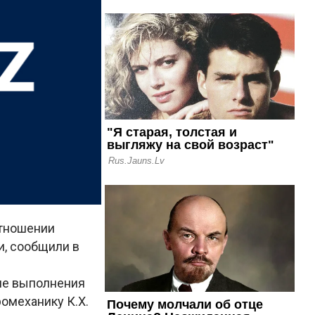
отношении
и, сообщили в
 не выполнения
омеханику К.Х.