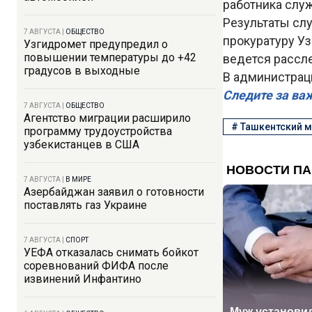
работника слу
Результаты сл
7 АВГУСТА
|
ОБЩЕСТВО
прокуратуру Уз
Узгидромет предупредил о
повышении температуры до +42
ведется рассл
градусов в выходные
В администраци
Следите за ва
7 АВГУСТА
|
ОБЩЕСТВО
Агентство миграции расширило
#
Ташкентский 
программу трудоустройства
узбекистанцев в США
7 АВГУСТА
|
В МИРЕ
Азербайджан заявил о готовности
поставлять газ Украине
7 АВГУСТА
|
СПОРТ
УЕФА отказалась снимать бойкот
соревнований ФИФА после
извинений Инфантино