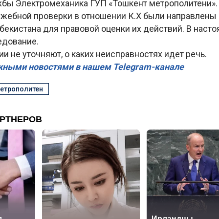
жбы Электромеханика ГУП «Тошкент метрополитени».
ужебной проверки в отношении К.X были направлены 
бекистана для правовой оценки их действий. В наст
едование.
и не уточняют, о каких неисправностях идет речь.
жными новостями в нашем Telegram-канале
метрополитен