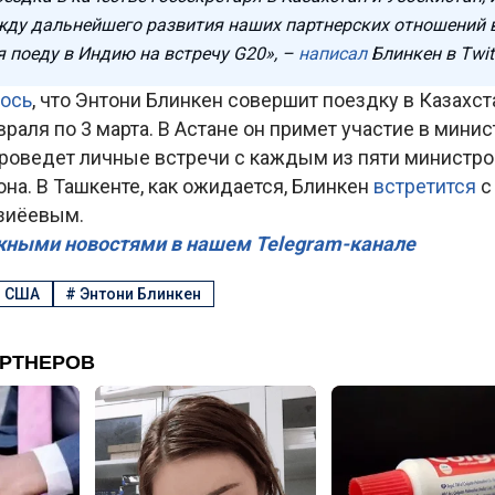
жду дальнейшего развития наших партнерских отношений 
я поеду в Индию на встречу G20», –
написал
Блинкен в Twitt
ось
, что Энтони Блинкен совершит поездку в Казахст
раля по 3 марта. В Астане он примет участие в мини
 проведет личные встречи с каждым из пяти министр
она. В Ташкенте, как ожидается, Блинкен
встретится
с
зиёевым.
жными новостями в нашем Telegram-канале
#
США
#
Энтони Блинкен