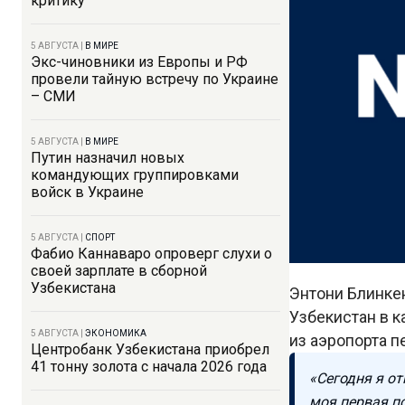
критику
5 АВГУСТА
|
В МИРЕ
Экс-чиновники из Европы и РФ
провели тайную встречу по Украине
– СМИ
5 АВГУСТА
|
В МИРЕ
Путин назначил новых
командующих группировками
войск в Украине
5 АВГУСТА
|
СПОРТ
Фабио Каннаваро опроверг слухи о
своей зарплате в сборной
Узбекистана
Энтони Блинке
Узбекистан в 
5 АВГУСТА
|
ЭКОНОМИКА
из аэропорта 
Центробанк Узбекистана приобрел
41 тонну золота с начала 2026 года
«Сегодня я от
моя первая по