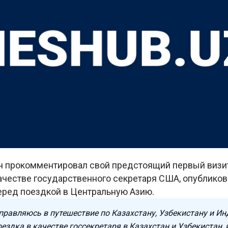
н прокомментировал свой предстоящий первый визит
качестве государственного секретаря США, опублико
перед поездкой в Центральную Азию.
правляюсь в путешествие по Казахстану, Узбекистану и Ин
ездка в качестве госсекретаря в Казахстан и Узбекистан, и