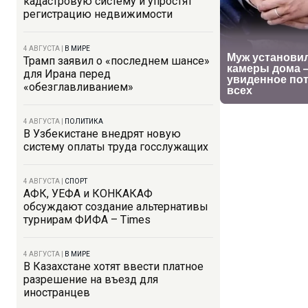
кадастровую систему и упростят
регистрацию недвижимости
4 АВГУСТА
|
В МИРЕ
Трамп заявил о «последнем шансе»
для Ирана перед
«обезглавливанием»
4 АВГУСТА
|
ПОЛИТИКА
В Узбекистане внедрят новую
систему оплаты труда госслужащих
4 АВГУСТА
|
СПОРТ
АФК, УЕФА и КОНКАКАФ
обсуждают создание альтернативы
турнирам ФИФА – Times
4 АВГУСТА
|
В МИРЕ
В Казахстане хотят ввести платное
разрешение на въезд для
иностранцев