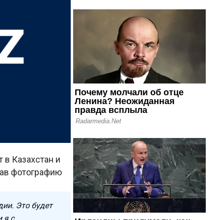
 в Казахстан и
вав фотографию
дии. Это будет
 я с