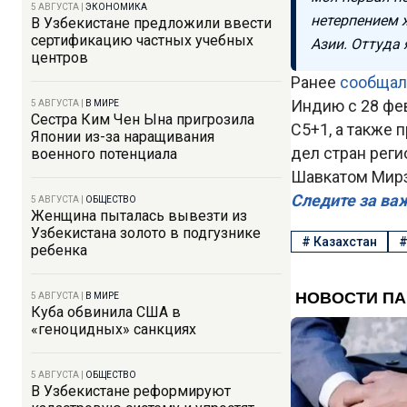
5 АВГУСТА
|
ЭКОНОМИКА
нетерпением 
В Узбекистане предложили ввести
сертификацию частных учебных
Азии. Оттуда 
центров
Ранее
сообщал
Индию с 28 фев
5 АВГУСТА
|
В МИРЕ
Сестра Ким Чен Ына пригрозила
C5+1, а также
Японии из-за наращивания
дел стран реги
военного потенциала
Шавкатом Мир
Следите за ва
5 АВГУСТА
|
ОБЩЕСТВО
Женщина пыталась вывезти из
Узбекистана золото в подгузнике
#
Казахстан
ребенка
5 АВГУСТА
|
В МИРЕ
Куба обвинила США в
«геноцидных» санкциях
5 АВГУСТА
|
ОБЩЕСТВО
В Узбекистане реформируют