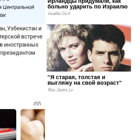
в Центральной
er.
ан, Узбекистан и
стерской встрече
ов иностранных
 президентом