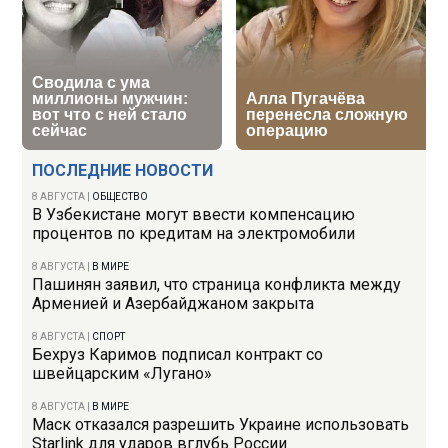
ПОСЛЕДНИЕ НОВОСТИ
8 АВГУСТА
|
ОБЩЕСТВО
В Узбекистане могут ввести компенсацию
процентов по кредитам на электромобили
8 АВГУСТА
|
В МИРЕ
Пашинян заявил, что страница конфликта между
Арменией и Азербайджаном закрыта
8 АВГУСТА
|
СПОРТ
Бехруз Каримов подписал контракт со
швейцарским «Лугано»
8 АВГУСТА
|
В МИРЕ
Маск отказался разрешить Украине использовать
Starlink для ударов вглубь России