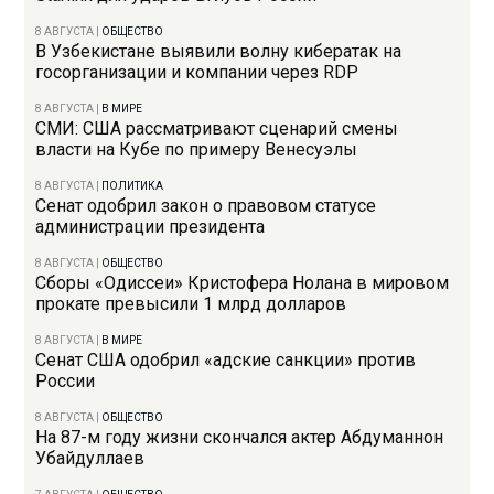
8 АВГУСТА
|
ОБЩЕСТВО
В Узбекистане выявили волну кибератак на
госорганизации и компании через RDP
8 АВГУСТА
|
В МИРЕ
СМИ: США рассматривают сценарий смены
власти на Кубе по примеру Венесуэлы
8 АВГУСТА
|
ПОЛИТИКА
Сенат одобрил закон о правовом статусе
администрации президента
8 АВГУСТА
|
ОБЩЕСТВО
Сборы «Одиссеи» Кристофера Нолана в мировом
прокате превысили 1 млрд долларов
8 АВГУСТА
|
В МИРЕ
Сенат США одобрил «адские санкции» против
России
8 АВГУСТА
|
ОБЩЕСТВО
На 87-м году жизни скончался актер Абдуманнон
Убайдуллаев