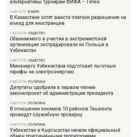
альтернативы турнирам ФИФА – Times
4 АВГУСТА
|
В МИРЕ
В Казахстане хотят ввести платное разрешение на
въезд для иностранцев
4 АВГУСТА
|
ОБЩЕСТВО
Обвиняемого в участии в экстремистской
организации экстрадировали из Польши в
Узбекистан
4 АВГУСТА
|
ОБЩЕСТВО
Минэнерго Узбекистана подготовит льготные
тарифы на электроэнергию
4 АВГУСТА
|
ПОЛИТИКА
Депутаты одобрили в первом чтении
законопроект об администрации президента
4 АВГУСТА
|
ПОЛИТИКА
В отношении хокимов 10 районов Ташкента
проведут служебную проверку
4 АВГУСТА
|
ПОЛИТИКА
Узбекистан и Кыргызстан начали официальный
обмен приграничными территориями