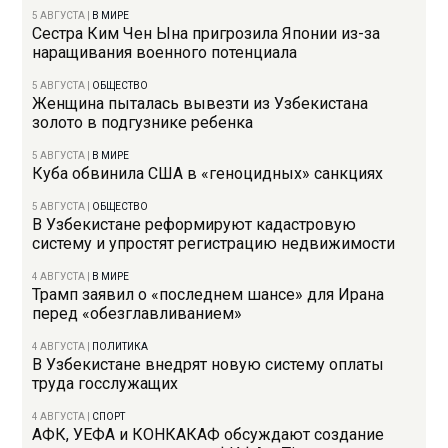
5 АВГУСТА
|
В МИРЕ
Сестра Ким Чен Ына пригрозила Японии из-за
наращивания военного потенциала
5 АВГУСТА
|
ОБЩЕСТВО
Женщина пыталась вывезти из Узбекистана
золото в подгузнике ребенка
5 АВГУСТА
|
В МИРЕ
Куба обвинила США в «геноцидных» санкциях
5 АВГУСТА
|
ОБЩЕСТВО
В Узбекистане реформируют кадастровую
систему и упростят регистрацию недвижимости
4 АВГУСТА
|
В МИРЕ
Трамп заявил о «последнем шансе» для Ирана
перед «обезглавливанием»
4 АВГУСТА
|
ПОЛИТИКА
В Узбекистане внедрят новую систему оплаты
труда госслужащих
4 АВГУСТА
|
СПОРТ
АФК, УЕФА и КОНКАКАФ обсуждают создание