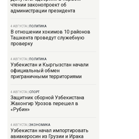
чтении законопроект об
администрации президента
4 АВГУСТА
|
ПОЛИТИКА
В отношении хокимов 10 районов
Ташкента проведут служебную
проверку
4 АВГУСТА
|
ПОЛИТИКА
Узбекистан и Кыргызстан начали
официальный обмен
приграничными территориями
4 АВГУСТА
|
СПОРТ
Защитник сборной Узбекистана
Жахонгир Урозов перешел в
«Рубин»
4 АВГУСТА
|
ЭКОНОМИКА
Узбекистан начал импортировать
авиакеросин из Грузии и Ирака