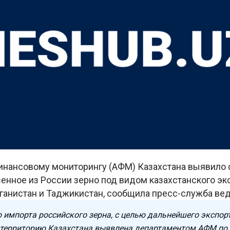
финансовому мониторингу (АФМ) Казахстана выявило 
енное из России зерно под видом казахстанского эк
фганистан и Таджикистан, сообщила пресс-служба ве
 импорта российского зерна, с целью дальнейшего экспорт
 территорию Казахстана выявлена департаментом АФМ по