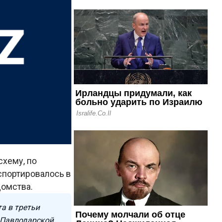
схему, по
спортировалось в
домства.
а в третьи
 Павлодарской