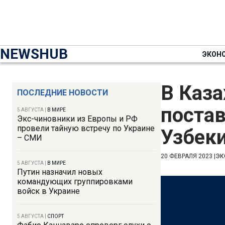
NEWSHUB
ЭКОН
В Каза
ПОСЛЕДНИЕ НОВОСТИ
постав
5 АВГУСТА
|
В МИРЕ
Экс-чиновники из Европы и РФ
провели тайную встречу по Украине
Узбек
– СМИ
20 ФЕВРАЛЯ 2023
|
ЭК
5 АВГУСТА
|
В МИРЕ
Путин назначил новых
командующих группировками
войск в Украине
5 АВГУСТА
|
СПОРТ