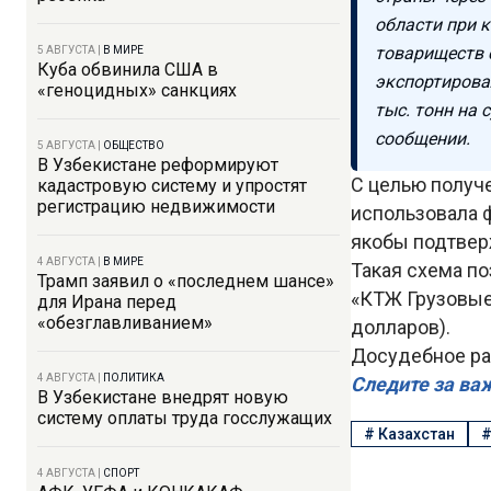
области при 
товариществ 
5 АВГУСТА
|
В МИРЕ
Куба обвинила США в
экспортирова
«геноцидных» санкциях
тыс. тонн на 
сообщении.
5 АВГУСТА
|
ОБЩЕСТВО
В Узбекистане реформируют
С целью получе
кадастровую систему и упростят
регистрацию недвижимости
использовала 
якобы подтвер
4 АВГУСТА
|
В МИРЕ
Такая схема по
Трамп заявил о «последнем шансе»
«КТЖ Грузовые 
для Ирана перед
«обезглавливанием»
долларов).
Досудебное ра
4 АВГУСТА
|
ПОЛИТИКА
Следите за ва
В Узбекистане внедрят новую
систему оплаты труда госслужащих
#
Казахстан
4 АВГУСТА
|
СПОРТ