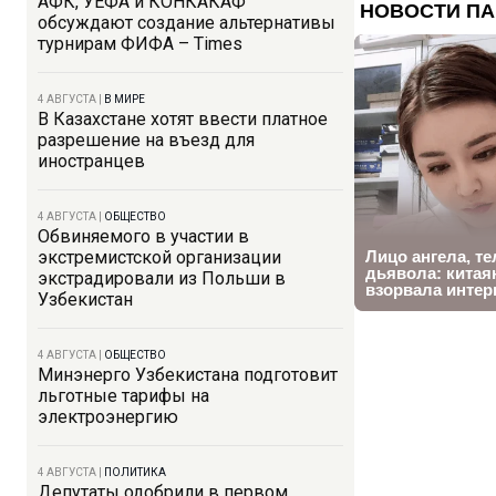
АФК, УЕФА и КОНКАКАФ
обсуждают создание альтернативы
турнирам ФИФА – Times
4 АВГУСТА
|
В МИРЕ
В Казахстане хотят ввести платное
разрешение на въезд для
иностранцев
4 АВГУСТА
|
ОБЩЕСТВО
Обвиняемого в участии в
экстремистской организации
экстрадировали из Польши в
Узбекистан
4 АВГУСТА
|
ОБЩЕСТВО
Минэнерго Узбекистана подготовит
льготные тарифы на
электроэнергию
4 АВГУСТА
|
ПОЛИТИКА
Депутаты одобрили в первом