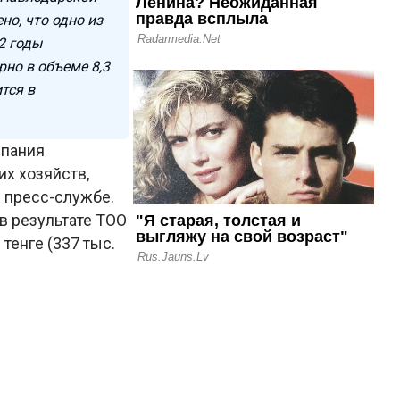
но, что одно из
2 годы
рно в объеме 8,3
тся в
мпания
х хозяйств,
 пресс-службе.
 в результате ТОО
тенге (337 тыс.