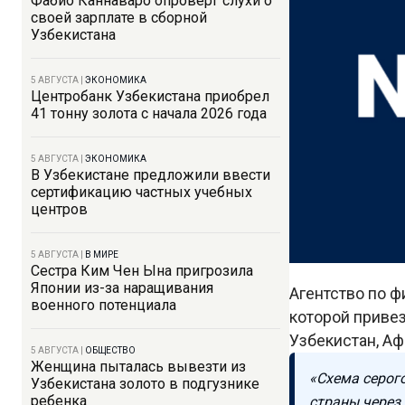
Фабио Каннаваро опроверг слухи о
своей зарплате в сборной
Узбекистана
5 АВГУСТА
|
ЭКОНОМИКА
Центробанк Узбекистана приобрел
41 тонну золота с начала 2026 года
5 АВГУСТА
|
ЭКОНОМИКА
В Узбекистане предложили ввести
сертификацию частных учебных
центров
5 АВГУСТА
|
В МИРЕ
Сестра Ким Чен Ына пригрозила
Японии из-за наращивания
Агентство по 
военного потенциала
которой привез
Узбекистан, А
5 АВГУСТА
|
ОБЩЕСТВО
Женщина пыталась вывезти из
«Схема серого
Узбекистана золото в подгузнике
ребенка
страны через