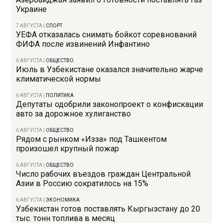
Украине
7 АВГУСТА
|
СПОРТ
УЕФА отказалась снимать бойкот соревнований
ФИФА после извинений Инфантино
6 АВГУСТА
|
ОБЩЕСТВО
Июль в Узбекистане оказался значительно жарче
климатической нормы
6 АВГУСТА
|
ПОЛИТИКА
Депутаты одобрили законопроект о конфискации
авто за дорожное хулиганство
6 АВГУСТА
|
ОБЩЕСТВО
Рядом с рынком «Изза» под Ташкентом
произошел крупный пожар
6 АВГУСТА
|
ОБЩЕСТВО
Число рабочих въездов граждан Центральной
Азии в Россию сократилось на 15%
6 АВГУСТА
|
ЭКОНОМИКА
Узбекистан готов поставлять Кыргызстану до 20
тыс. тонн топлива в месяц