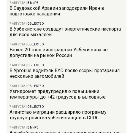
7 АВГУСТА
|
В МИРЕ
В Саудовской Аравии заподозрили Иран в
подготовке нападения
7 АВГУСТА
|
ОБЩЕСТВО
В Узбекистане создадут энергетические паспорта
для всех махаллей
7 АВГУСТА
|
ОБЩЕСТВО
Более 20 тонн винограда из Узбекистана не
допустили на рынок России
7 АВГУСТА
|
ОБЩЕСТВО
В Ургенче водитель BYD после ссоры протаранил
несколько автомобилей
7 АВГУСТА
|
ОБЩЕСТВО
Узгидромет предупредил о повышении
температуры до +42 градусов в выходные
7 АВГУСТА
|
ОБЩЕСТВО
Агентство миграции расширило программу
трудоустройства узбекистанцев в США
7 АВГУСТА
|
В МИРЕ
Азербайджан заявил о готовности поставлять газ