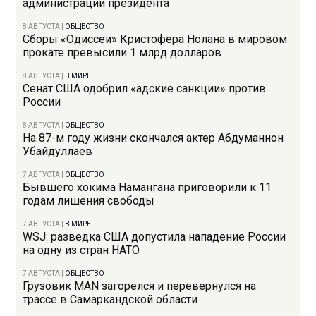
администрации президента
8 АВГУСТА
|
ОБЩЕСТВО
Сборы «Одиссеи» Кристофера Нолана в мировом
прокате превысили 1 млрд долларов
8 АВГУСТА
|
В МИРЕ
Сенат США одобрил «адские санкции» против
России
8 АВГУСТА
|
ОБЩЕСТВО
На 87-м году жизни скончался актер Абдуманнон
Убайдуллаев
7 АВГУСТА
|
ОБЩЕСТВО
Бывшего хокима Намангана приговорили к 11
годам лишения свободы
7 АВГУСТА
|
В МИРЕ
WSJ: разведка США допустила нападение России
на одну из стран НАТО
7 АВГУСТА
|
ОБЩЕСТВО
Грузовик MAN загорелся и перевернулся на
трассе в Самаркандской области