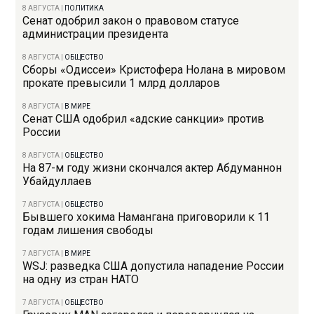
8 АВГУСТА
|
ПОЛИТИКА
Сенат одобрил закон о правовом статусе
администрации президента
8 АВГУСТА
|
ОБЩЕСТВО
Сборы «Одиссеи» Кристофера Нолана в мировом
прокате превысили 1 млрд долларов
8 АВГУСТА
|
В МИРЕ
Сенат США одобрил «адские санкции» против
России
8 АВГУСТА
|
ОБЩЕСТВО
На 87-м году жизни скончался актер Абдуманнон
Убайдуллаев
7 АВГУСТА
|
ОБЩЕСТВО
Бывшего хокима Намангана приговорили к 11
годам лишения свободы
7 АВГУСТА
|
В МИРЕ
WSJ: разведка США допустила нападение России
на одну из стран НАТО
7 АВГУСТА
|
ОБЩЕСТВО