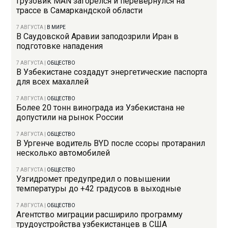
Грузовик MAN загорелся и перевернулся на
трассе в Самаркандской области
7 АВГУСТА
|
В МИРЕ
В Саудовской Аравии заподозрили Иран в
подготовке нападения
7 АВГУСТА
|
ОБЩЕСТВО
В Узбекистане создадут энергетические паспорта
для всех махаллей
7 АВГУСТА
|
ОБЩЕСТВО
Более 20 тонн винограда из Узбекистана не
допустили на рынок России
7 АВГУСТА
|
ОБЩЕСТВО
В Ургенче водитель BYD после ссоры протаранил
несколько автомобилей
7 АВГУСТА
|
ОБЩЕСТВО
Узгидромет предупредил о повышении
температуры до +42 градусов в выходные
7 АВГУСТА
|
ОБЩЕСТВО
Агентство миграции расширило программу
трудоустройства узбекистанцев в США