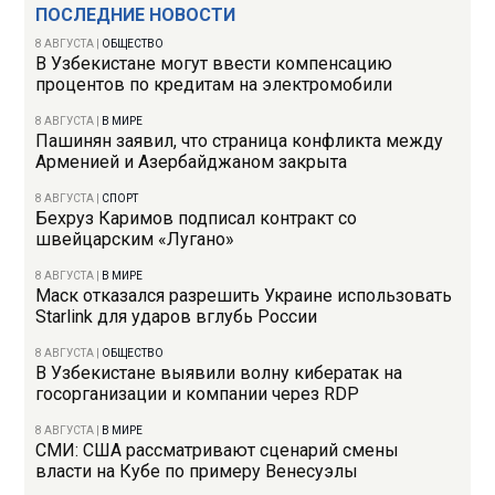
ПОСЛЕДНИЕ НОВОСТИ
8 АВГУСТА
|
ОБЩЕСТВО
В Узбекистане могут ввести компенсацию
процентов по кредитам на электромобили
8 АВГУСТА
|
В МИРЕ
Пашинян заявил, что страница конфликта между
Арменией и Азербайджаном закрыта
8 АВГУСТА
|
СПОРТ
Бехруз Каримов подписал контракт со
швейцарским «Лугано»
8 АВГУСТА
|
В МИРЕ
Маск отказался разрешить Украине использовать
Starlink для ударов вглубь России
8 АВГУСТА
|
ОБЩЕСТВО
В Узбекистане выявили волну кибератак на
госорганизации и компании через RDP
8 АВГУСТА
|
В МИРЕ
СМИ: США рассматривают сценарий смены
власти на Кубе по примеру Венесуэлы