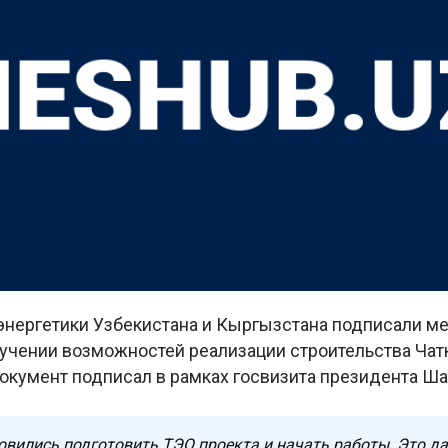
энергетики Узбекистана и Кыргызстана подписали м
учении возможностей реализации строительства Чат
Документ подписал в рамках госвизита президента Ш
овились подготовить ТЭО проекта и начать работы. Это да