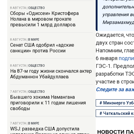
дополнительн
8 АВГУСТА
|
ОБЩЕСТВО
Сборы «Одиссеи» Кристофера
управления в
Нолана в мировом прокате
Мирзамахмуд
превысили 1 млрд долларов
Ожидается, чт
8 АВГУСТА
|
В МИРЕ
двух стран сос
Сенат США одобрил «адские
Напомним, гла
санкции» против России
6 января
подп
ГЭС-1. Предпо
8 АВГУСТА
|
ОБЩЕСТВО
На 87-м году жизни скончался актер
разработки ТЭ
Абдуманнон Убайдуллаев
участие в стро
Следите за ва
7 АВГУСТА
|
ОБЩЕСТВО
Бывшего хокима Намангана
приговорили к 11 годам лишения
#
Минэнерго Узб
свободы
#
Чаткальский к
7 АВГУСТА
|
В МИРЕ
WSJ: разведка США допустила