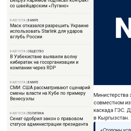
Бехруз Каримов подписал контракт
со швейцарским «Лугано»
8 АВГУСТА
|
В МИРЕ
Маск отказался разрешить Украине
использовать Starlink для ударов
вглубь России
8 АВГУСТА
|
ОБЩЕСТВО
В Узбекистане выявили волну
кибератак на госорганизации и
компании через RDP
8 АВГУСТА
|
В МИРЕ
СМИ: США рассматривают сценарий
смены власти на Кубе по примеру
Министерства 
Венесуэлы
совместном из
каскада ГЭС. 
8 АВГУСТА
|
ПОЛИТИКА
в Кыргызстан.
Сенат одобрил закон о правовом
статусе администрации президента
«Стороны усл