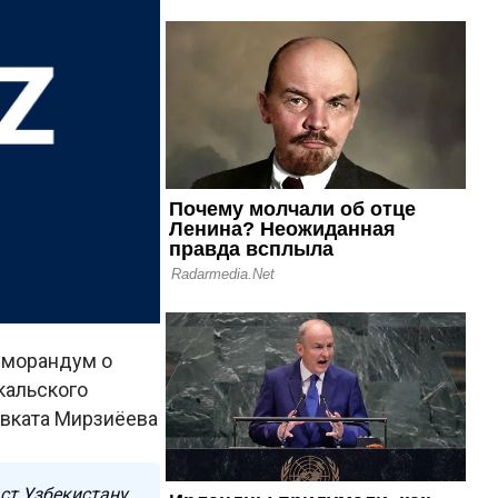
еморандум о
кальского
авката Мирзиёева
ст Узбекистану