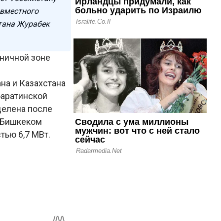
овместного
стана Журабек
аничной зоне
на и Казахстана
баратинской
делена после
с Бишкеком
тью 6,7 МВт.