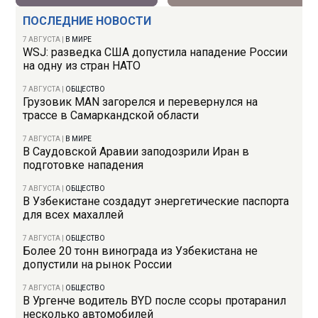
ПОСЛЕДНИЕ НОВОСТИ
7 АВГУСТА
|
В МИРЕ
WSJ: разведка США допустила нападение России
на одну из стран НАТО
7 АВГУСТА
|
ОБЩЕСТВО
Грузовик MAN загорелся и перевернулся на
трассе в Самаркандской области
7 АВГУСТА
|
В МИРЕ
В Саудовской Аравии заподозрили Иран в
подготовке нападения
7 АВГУСТА
|
ОБЩЕСТВО
В Узбекистане создадут энергетические паспорта
для всех махаллей
7 АВГУСТА
|
ОБЩЕСТВО
Более 20 тонн винограда из Узбекистана не
допустили на рынок России
7 АВГУСТА
|
ОБЩЕСТВО
В Ургенче водитель BYD после ссоры протаранил
несколько автомобилей