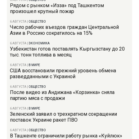
Рядом с рынком «Изза» под Ташкентом
произошел крупный пожар
6 АВГУСТА
|
ОБЩЕСТВО
Число рабочих въездов граждан Центральной
Азии в Россию сократилось на 15%
6 АВГУСТА
|
ЭКОНОМИКА
Узбекистан готов поставлять Кыргызстану до 20
тыс. тонн топлива в месяц
6 АВГУСТА
|
В МИРЕ
США восстановили прежний уровень обмена
разведданными с Украиной
6 АВГУСТА
|
ОБЩЕСТВО
После видео из Андижана «Корзинка» сняла
партию мяса с продажи
6 АВГУСТА
|
В МИРЕ
Зеленский заявил о трехкратном сокращении
поставок Украине ракет ПВО
6 АВГУСТА
|
ОБЩЕСТВО
В Ташкенте ограничили работу рынка «Куйлюк»