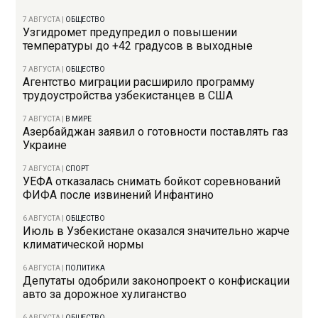
7 АВГУСТА
|
ОБЩЕСТВО
Узгидромет предупредил о повышении
температуры до +42 градусов в выходные
7 АВГУСТА
|
ОБЩЕСТВО
Агентство миграции расширило программу
трудоустройства узбекистанцев в США
7 АВГУСТА
|
В МИРЕ
Азербайджан заявил о готовности поставлять газ
Украине
7 АВГУСТА
|
СПОРТ
УЕФА отказалась снимать бойкот соревнований
ФИФА после извинений Инфантино
6 АВГУСТА
|
ОБЩЕСТВО
Июль в Узбекистане оказался значительно жарче
климатической нормы
6 АВГУСТА
|
ПОЛИТИКА
Депутаты одобрили законопроект о конфискации
авто за дорожное хулиганство
6 АВГУСТА
|
ОБЩЕСТВО