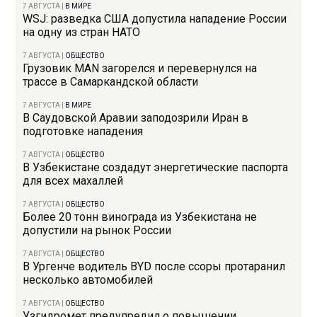
7 АВГУСТА
|
В МИРЕ
WSJ: разведка США допустила нападение России
на одну из стран НАТО
7 АВГУСТА
|
ОБЩЕСТВО
Грузовик MAN загорелся и перевернулся на
трассе в Самаркандской области
7 АВГУСТА
|
В МИРЕ
В Саудовской Аравии заподозрили Иран в
подготовке нападения
7 АВГУСТА
|
ОБЩЕСТВО
В Узбекистане создадут энергетические паспорта
для всех махаллей
7 АВГУСТА
|
ОБЩЕСТВО
Более 20 тонн винограда из Узбекистана не
допустили на рынок России
7 АВГУСТА
|
ОБЩЕСТВО
В Ургенче водитель BYD после ссоры протаранил
несколько автомобилей
7 АВГУСТА
|
ОБЩЕСТВО
Узгидромет предупредил о повышении