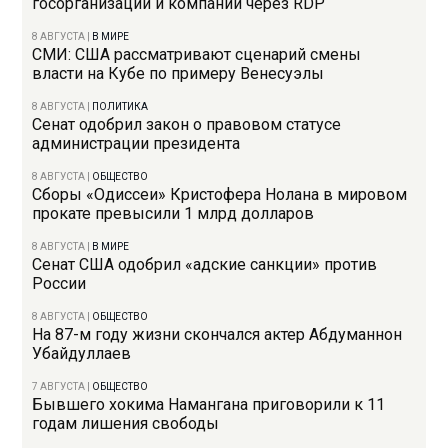
госорганизации и компании через RDP
8 АВГУСТА
|
В МИРЕ
СМИ: США рассматривают сценарий смены
власти на Кубе по примеру Венесуэлы
8 АВГУСТА
|
ПОЛИТИКА
Сенат одобрил закон о правовом статусе
администрации президента
8 АВГУСТА
|
ОБЩЕСТВО
Сборы «Одиссеи» Кристофера Нолана в мировом
прокате превысили 1 млрд долларов
8 АВГУСТА
|
В МИРЕ
Сенат США одобрил «адские санкции» против
России
8 АВГУСТА
|
ОБЩЕСТВО
На 87-м году жизни скончался актер Абдуманнон
Убайдуллаев
7 АВГУСТА
|
ОБЩЕСТВО
Бывшего хокима Намангана приговорили к 11
годам лишения свободы