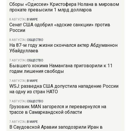
Сборы «Одиссеи» Кристофера Нолана в мировом
прокате превысили 1 млрд долларов
8 АВГУСТА
|
В МИРЕ
Сенат США одобрил «адские санкции» против
России
8 АВГУСТА
|
ОБЩЕСТВО
На 87-м году жизни скончался актер Абдуманнон
Убайдуллаев
7 АВГУСТА
|
ОБЩЕСТВО
Бывшего хокима Намангана приговорили к 11
годам лишения свободы
7 АВГУСТА
|
В МИРЕ
WSJ: разведка США допустила нападение России
на одну из стран НАТО
7 АВГУСТА
|
ОБЩЕСТВО
Грузовик MAN загорелся и перевернулся на
трассе в Самаркандской области
7 АВГУСТА
|
В МИРЕ
В Саудовской Аравии заподозрили Иран в