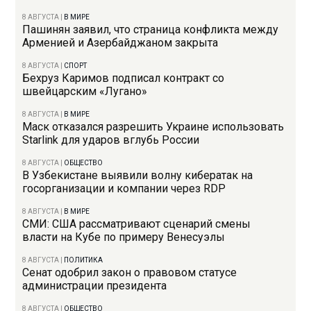
8 АВГУСТА
|
В МИРЕ
Пашинян заявил, что страница конфликта между
Арменией и Азербайджаном закрыта
8 АВГУСТА
|
СПОРТ
Бехруз Каримов подписал контракт со
швейцарским «Лугано»
8 АВГУСТА
|
В МИРЕ
Маск отказался разрешить Украине использовать
Starlink для ударов вглубь России
8 АВГУСТА
|
ОБЩЕСТВО
В Узбекистане выявили волну кибератак на
госорганизации и компании через RDP
8 АВГУСТА
|
В МИРЕ
СМИ: США рассматривают сценарий смены
власти на Кубе по примеру Венесуэлы
8 АВГУСТА
|
ПОЛИТИКА
Сенат одобрил закон о правовом статусе
администрации президента
8 АВГУСТА
|
ОБЩЕСТВО