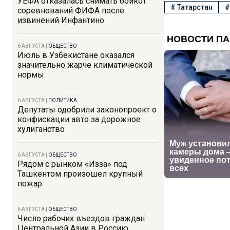
УЕФА отказалась снимать бойкот
#
Татарстан
соревнований ФИФА после
извинений Инфантино
6 АВГУСТА
|
ОБЩЕСТВО
Июль в Узбекистане оказался
значительно жарче климатической
нормы
6 АВГУСТА
|
ПОЛИТИКА
Депутаты одобрили законопроект о
конфискации авто за дорожное
хулиганство
6 АВГУСТА
|
ОБЩЕСТВО
Рядом с рынком «Изза» под
Ташкентом произошел крупный
пожар
6 АВГУСТА
|
ОБЩЕСТВО
Число рабочих въездов граждан
Центральной Азии в Россию