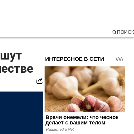
ПОИСК
ишут
ичестве