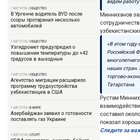
ведем работу 
7 АВГУСТА
|
ОБЩЕСТВО
В Ургенче водитель BYD после
Минниханов за
ссоры протаранил несколько
сотрудничеств
автомобилей
узбекистански
7 АВГУСТА
|
ОБЩЕСТВО
«В этом году
Узгидромет предупредил о
Российской Ф
повышении температуры до +42
градусов в выходные
многолетнего
наших стран.
7 АВГУСТА
|
ОБЩЕСТВО
торгово-экон
Агентство миграции расширило
Татарстана.
программу трудоустройства
узбекистанцев в США
Рустам Минниха
взаимодействи
7 АВГУСТА
|
В МИРЕ
Азербайджан заявил о готовности
составил около
поставлять газ Украине
показал хороши
Следите за ва
7 АВГУСТА
|
СПОРТ