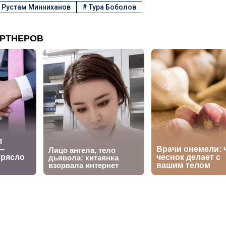
#
Рустам Минниханов
#
Тура Боболов