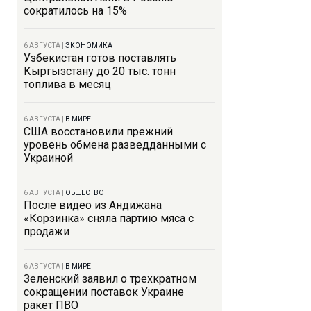
сократилось на 15%
6 АВГУСТА
|
ЭКОНОМИКА
Узбекистан готов поставлять
Кыргызстану до 20 тыс. тонн
топлива в месяц
6 АВГУСТА
|
В МИРЕ
США восстановили прежний
уровень обмена разведданными с
Украиной
6 АВГУСТА
|
ОБЩЕСТВО
После видео из Андижана
«Корзинка» сняла партию мяса с
продажи
6 АВГУСТА
|
В МИРЕ
Зеленский заявил о трехкратном
сокращении поставок Украине
ракет ПВО