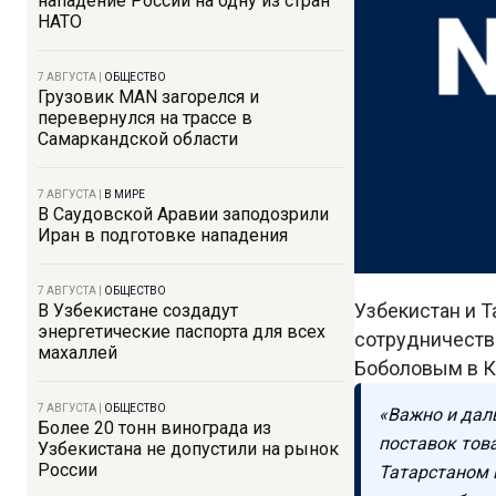
нападение России на одну из стран
НАТО
7 АВГУСТА
|
ОБЩЕСТВО
Грузовик MAN загорелся и
перевернулся на трассе в
Самаркандской области
7 АВГУСТА
|
В МИРЕ
В Саудовской Аравии заподозрили
Иран в подготовке нападения
7 АВГУСТА
|
ОБЩЕСТВО
Узбекистан и 
В Узбекистане создадут
энергетические паспорта для всех
сотрудничестве
махаллей
Боболовым в 
7 АВГУСТА
|
ОБЩЕСТВО
«Важно и дал
Более 20 тонн винограда из
поставок това
Узбекистана не допустили на рынок
России
Татарстаном 