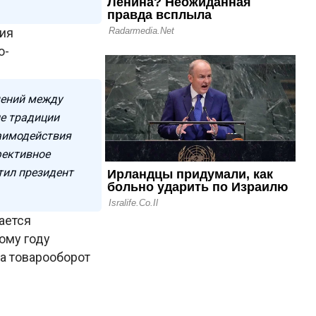
тия
о-
шений между
е традиции
заимодействия
фективное
тил президент
ается
ому году
да товарооборот