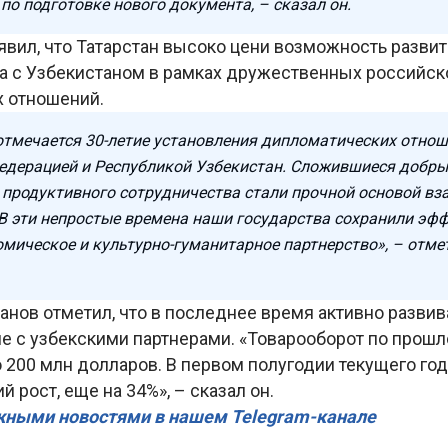
по подготовке нового документа, – сказал он.
явил, что Татарстан высоко цени возможность разви
а с Узбекистаном в рамках дружественных российск
х отношений.
 отмечается 30-летие установления дипломатических отно
едерацией и Республикой Узбекистан. Сложившиеся добры
 продуктивного сотрудничества стали прочной основой в
 В эти непростые времена наши государства сохранили эф
омическое и культурно-гуманитарное партнерство», – отме
нов отметил, что в последнее время активно развив
е с узбекскими партнерами. «Товарооборот по прошл
 200 млн долларов. В первом полугодии текущего го
й рост, еще на 34%», – сказал он.
жными новостями в нашем Telegram-канале