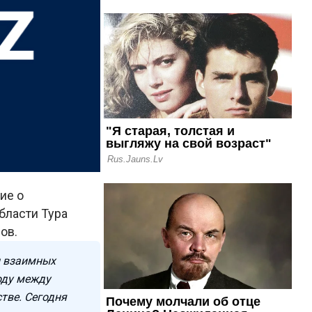
ие о
бласти Тура
ов.
ы взаимных
году между
тве. Сегодня