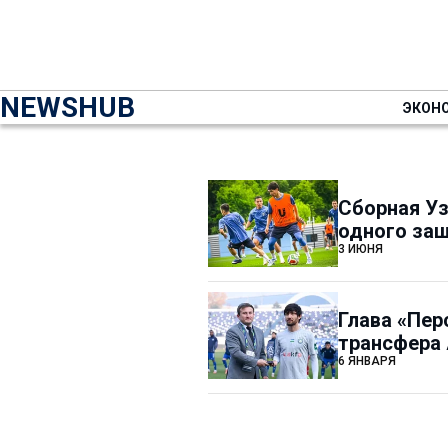
NEWSHUB
ЭКОН
Сборная Уз
одного защ
3 ИЮНЯ
Глава «Пер
трансфера
6 ЯНВАРЯ