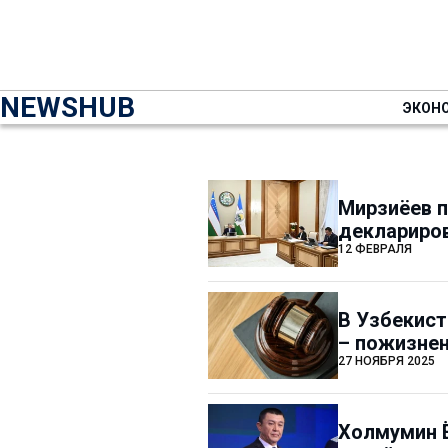
NEWSHUB
ЭКОН
Мирзиёев 
деклариро
12 ФЕВРАЛЯ
В Узбекист
– пожизне
27 НОЯБРЯ 2025
Холмумин 