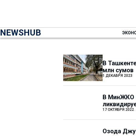
NEWSHUB
ЭКОН
В Ташкенте
млн сумов
1 ДЕКАБРЯ 2023
В МинЖКО р
ликвидиру
17 ОКТЯБРЯ 2022
Озода Джур