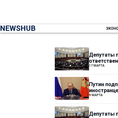
NEWSHUB
ЭКОН
Депутаты п
ответствен
17 МАРТА
Путин подп
иностранце
9 МАРТА
Депутаты 