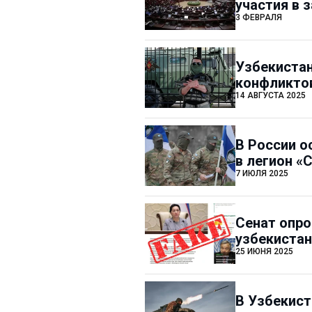
участия в 
3 ФЕВРАЛЯ
Узбекистан
конфликто
14 АВГУСТА 2025
В России о
в легион «
7 ИЮЛЯ 2025
Сенат опро
узбекистан
25 ИЮНЯ 2025
В Узбекист