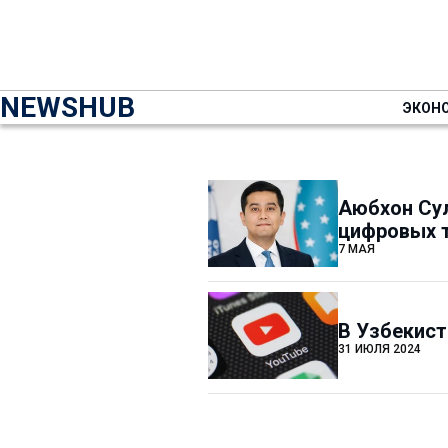
NEWSHUB
ЭКОН
Аюбхон Су
цифровых т
7 МАЯ
В Узбекист
31 ИЮЛЯ 2024