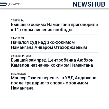
NEWSHUB
ПОИСК
7 АВГУСТА
Бывшего хокима Намангана приговорили
к 11 годам лишения свободы
24 АПРЕЛЯ
Начался суд над экс-хокимом
Намангана Анваром Отаходжаевым
29 ОКТЯБРЯ 2025
Бывший зампред Центробанка Аюбхон
Камалов назначен хокимом Намангана
15 МАЯ 2025
Мансур Газиев перешел в УВД Андижана
после «радарного спора» с хокимом
Намангана