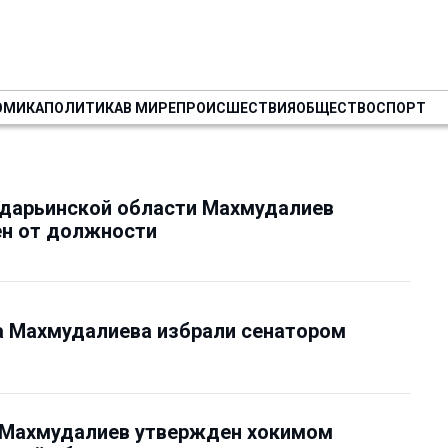
ОМИКА
ПОЛИТИКА
В МИРЕ
ПРОИСШЕСТВИЯ
ОБЩЕСТВО
СПОРТ
дарьинской области Махмудалиев
н от должности
 Махмудалиева избрали сенатором
Махмудалиев утвержден хокимом