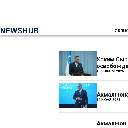
NEWSHUB
ЭКОН
Хоким Сыр
освобожде
16 ЯНВАРЯ 2025
Акмалжона
16 ИЮНЯ 2023
Акмалжон 