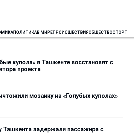
ОМИКА
ПОЛИТИКА
В МИРЕ
ПРОИСШЕСТВИЯ
ОБЩЕСТВО
СПОРТ
бые купола» в Ташкенте восстановят с
втора проекта
ичтожили мозаику на «Голубых куполах»
у Ташкента задержали пассажира с