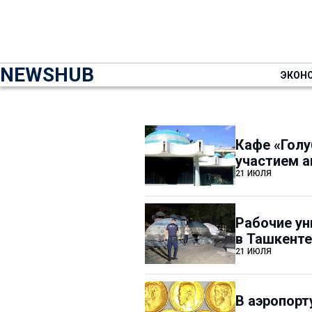
NEWSHUB
ЭКОН
Кафе «Голу
участием а
21 ИЮЛЯ
Рабочие ун
в Ташкенте
21 ИЮЛЯ
В аэропорт