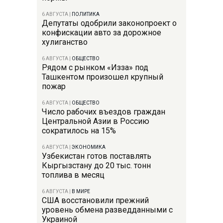
6 АВГУСТА
|
ПОЛИТИКА
Депутаты одобрили законопроект о
конфискации авто за дорожное
хулиганство
6 АВГУСТА
|
ОБЩЕСТВО
Рядом с рынком «Изза» под
Ташкентом произошел крупный
пожар
6 АВГУСТА
|
ОБЩЕСТВО
Число рабочих въездов граждан
Центральной Азии в Россию
сократилось на 15%
6 АВГУСТА
|
ЭКОНОМИКА
Узбекистан готов поставлять
Кыргызстану до 20 тыс. тонн
топлива в месяц
6 АВГУСТА
|
В МИРЕ
США восстановили прежний
уровень обмена разведданными с
Украиной