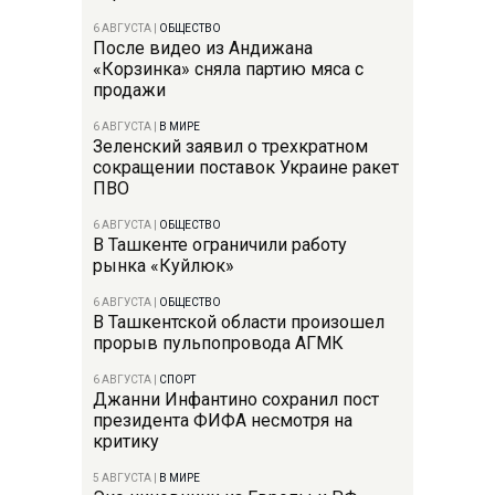
6 АВГУСТА
|
ОБЩЕСТВО
После видео из Андижана
«Корзинка» сняла партию мяса с
продажи
6 АВГУСТА
|
В МИРЕ
Зеленский заявил о трехкратном
сокращении поставок Украине ракет
ПВО
6 АВГУСТА
|
ОБЩЕСТВО
В Ташкенте ограничили работу
рынка «Куйлюк»
6 АВГУСТА
|
ОБЩЕСТВО
В Ташкентской области произошел
прорыв пульпопровода АГМК
6 АВГУСТА
|
СПОРТ
Джанни Инфантино сохранил пост
президента ФИФА несмотря на
критику
5 АВГУСТА
|
В МИРЕ