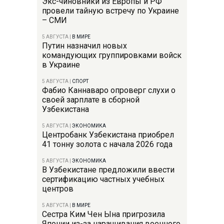
Экс-чиновники из Европы и РФ
провели тайную встречу по Украине
– СМИ
5 АВГУСТА
|
В МИРЕ
Путин назначил новых
командующих группировками войск
в Украине
5 АВГУСТА
|
СПОРТ
Фабио Каннаваро опроверг слухи о
своей зарплате в сборной
Узбекистана
5 АВГУСТА
|
ЭКОНОМИКА
Центробанк Узбекистана приобрел
41 тонну золота с начала 2026 года
5 АВГУСТА
|
ЭКОНОМИКА
В Узбекистане предложили ввести
сертификацию частных учебных
центров
5 АВГУСТА
|
В МИРЕ
Сестра Ким Чен Ына пригрозила
Японии из-за наращивания военного