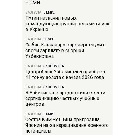
– СМИ
5 АВГУСТА
|
В МИРЕ
Путин назначил новых
командующих группировками войск
в Украине
5 АВГУСТА
|
СПОРТ
Фабио Каннаваро опроверг слухи о
своей зарплате в сборной
Узбекистана
5 АВГУСТА
|
ЭКОНОМИКА
Центробанк Узбекистана приобрел
41 тонну золота с начала 2026 года
5 АВГУСТА
|
ЭКОНОМИКА
В Узбекистане предложили ввести
сертификацию частных учебных
центров
5 АВГУСТА
|
В МИРЕ
Сестра Ким Чен Ына пригрозила
Японии из-за наращивания военного
потенциала