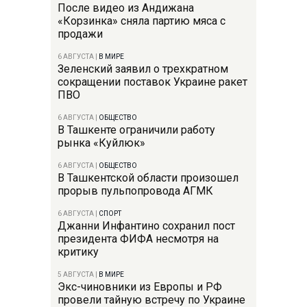
После видео из Андижана
«Корзинка» сняла партию мяса с
продажи
6 АВГУСТА
|
В МИРЕ
Зеленский заявил о трехкратном
сокращении поставок Украине ракет
ПВО
6 АВГУСТА
|
ОБЩЕСТВО
В Ташкенте ограничили работу
рынка «Куйлюк»
6 АВГУСТА
|
ОБЩЕСТВО
В Ташкентской области произошел
прорыв пульпопровода АГМК
6 АВГУСТА
|
СПОРТ
Джанни Инфантино сохранил пост
президента ФИФА несмотря на
критику
5 АВГУСТА
|
В МИРЕ
Экс-чиновники из Европы и РФ
провели тайную встречу по Украине