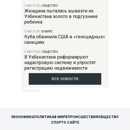
5 АВГУСТА
|
ОБЩЕСТВО
Женщина пыталась вывезти из
Узбекистана золото в подгузнике
ребенка
5 АВГУСТА
|
В МИРЕ
Куба обвинила США в «геноцидных»
санкциях
5 АВГУСТА
|
ОБЩЕСТВО
В Узбекистане реформируют
кадастровую систему и упростят
регистрацию недвижимости
ВСЕ НОВОСТИ
ЭКОНОМИКА
ПОЛИТИКА
В МИРЕ
ПРОИСШЕСТВИЯ
ОБЩЕСТВО
СПОРТ
О САЙТЕ