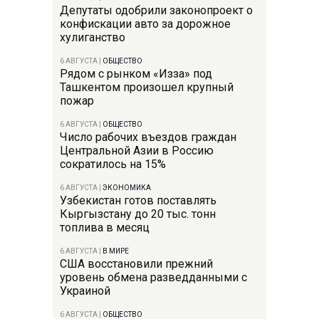
Депутаты одобрили законопроект о
конфискации авто за дорожное
хулиганство
6 АВГУСТА
|
ОБЩЕСТВО
Рядом с рынком «Изза» под
Ташкентом произошел крупный
пожар
6 АВГУСТА
|
ОБЩЕСТВО
Число рабочих въездов граждан
Центральной Азии в Россию
сократилось на 15%
6 АВГУСТА
|
ЭКОНОМИКА
Узбекистан готов поставлять
Кыргызстану до 20 тыс. тонн
топлива в месяц
6 АВГУСТА
|
В МИРЕ
США восстановили прежний
уровень обмена разведданными с
Украиной
6 АВГУСТА
|
ОБЩЕСТВО