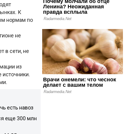
ходят
ынках. К
ым нормам по
гионе не
т в сети, не
мации из
 источники.
ми.
чь есть навоз
ся еще 300 млн