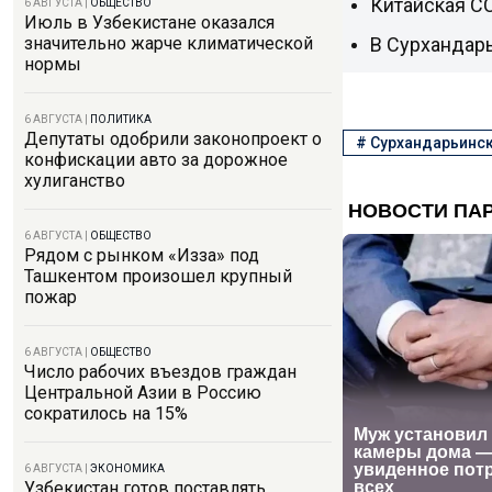
Китайская C
6 АВГУСТА
|
ОБЩЕСТВО
Июль в Узбекистане оказался
В Сурхандар
значительно жарче климатической
нормы
6 АВГУСТА
|
ПОЛИТИКА
Депутаты одобрили законопроект о
#
Сурхандарьинск
конфискации авто за дорожное
хулиганство
6 АВГУСТА
|
ОБЩЕСТВО
Рядом с рынком «Изза» под
Ташкентом произошел крупный
пожар
6 АВГУСТА
|
ОБЩЕСТВО
Число рабочих въездов граждан
Центральной Азии в Россию
сократилось на 15%
6 АВГУСТА
|
ЭКОНОМИКА
Узбекистан готов поставлять