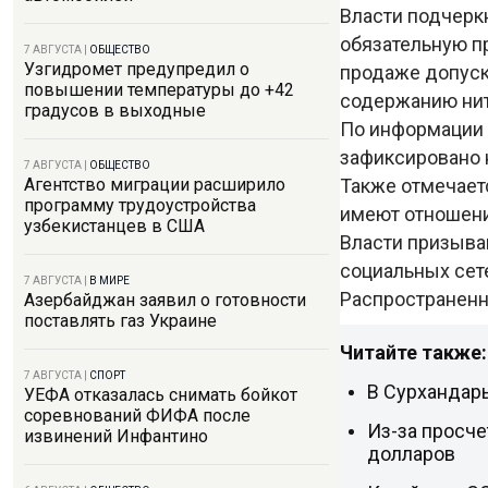
Власти подчеркн
обязательную п
7 АВГУСТА
|
ОБЩЕСТВО
Узгидромет предупредил о
продаже допуск
повышении температуры до +42
содержанию нит
градусов в выходные
По информации 
зафиксировано 
7 АВГУСТА
|
ОБЩЕСТВО
Также отмечаетс
Агентство миграции расширило
программу трудоустройства
имеют отношени
узбекистанцев в США
Власти призыва
социальных сет
7 АВГУСТА
|
В МИРЕ
Распространенн
Азербайджан заявил о готовности
поставлять газ Украине
Читайте также:
7 АВГУСТА
|
СПОРТ
В Сурхандарь
УЕФА отказалась снимать бойкот
соревнований ФИФА после
Из-за просче
извинений Инфантино
долларов