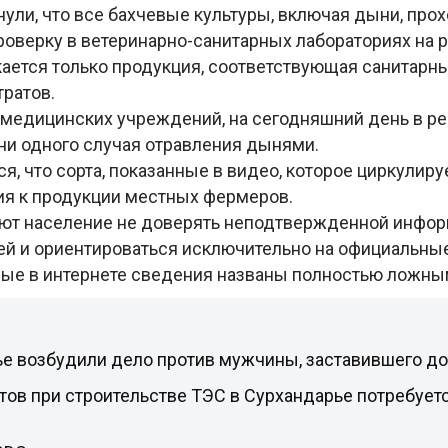
ули, что все бахчевые культуры, включая дыни, про
роверку в ветеринарно-санитарных лабораториях на р
ается только продукция, соответствующая санитарн
ратов.
медицинских учреждений, на сегодняшний день в ре
ни одного случая отравления дынями.
я, что сорта, показанные в видео, которое циркулируе
я к продукции местных фермеров.
ют население не доверять неподтвержденной инфор
ей и ориентироваться исключительно на официальные
ые в интернете сведения названы полностью ложны
е возбудили дело против мужчины, заставившего до
тов при строительстве ТЭС в Сурхандарье потребует