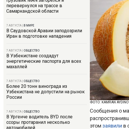
Грузовик MAN загорелся и
перевернулся на трассе в
Самаркандской области
7 АВГУСТА
|
В МИРЕ
В Саудовской Аравии заподозрили
Иран в подготовке нападения
7 АВГУСТА
|
ОБЩЕСТВО
В Узбекистане создадут
энергетические паспорта для всех
махаллей
7 АВГУСТА
|
ОБЩЕСТВО
Более 20 тонн винограда из
Узбекистана не допустили на рынок
России
ФОТО: KAMRAN AYDINO
Сообщения о ма
7 АВГУСТА
|
ОБЩЕСТВО
В Ургенче водитель BYD после
распространивш
ссоры протаранил несколько
этом
заявили
в 
автомобилей