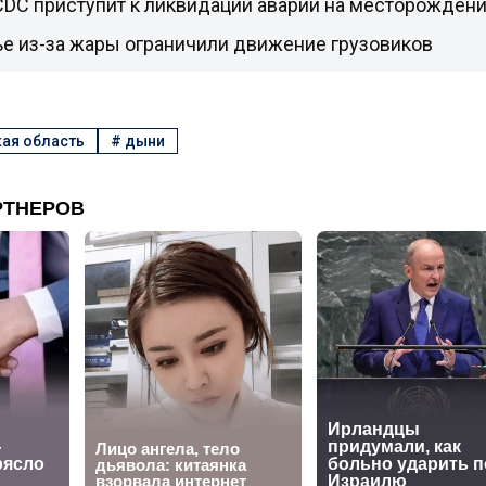
CDC приступит к ликвидации аварии на месторожден
ье из-за жары ограничили движение грузовиков
ая область
#
дыни