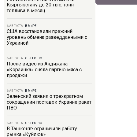
Кыргызстану до 20 тыс. тонн
топлива в месяц
6 АВГУСТА
|
В МИРЕ
США восстановили прежний
уровень обмена разведданными с
Украиной
6 АВГУСТА
|
ОБЩЕСТВО
После видео из Андижана
«Корзинка» сняла партию мяса с
продажи
6 АВГУСТА
|
В МИРЕ
Зеленский заявил о трехкратном
сокращении поставок Украине ракет
ПВО
6 АВГУСТА
|
ОБЩЕСТВО
В Ташкенте ограничили работу
рынка «Куйлюк»