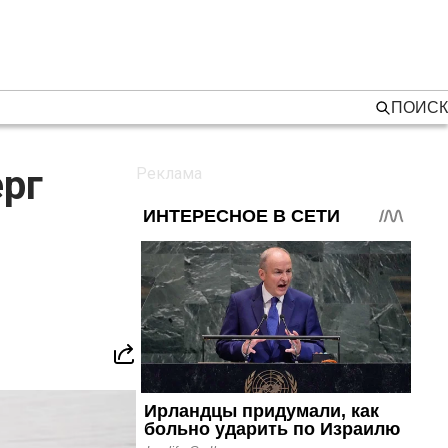
ПОИСК
рг