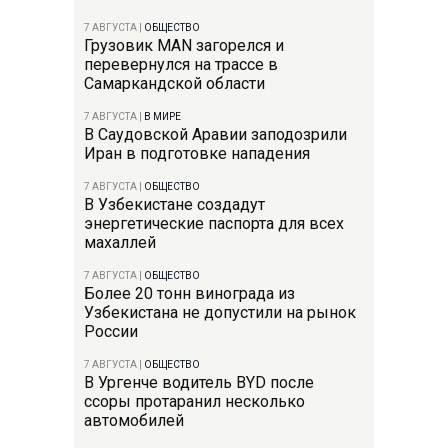
7 АВГУСТА
|
ОБЩЕСТВО
Грузовик MAN загорелся и
перевернулся на трассе в
Самаркандской области
7 АВГУСТА
|
В МИРЕ
В Саудовской Аравии заподозрили
Иран в подготовке нападения
7 АВГУСТА
|
ОБЩЕСТВО
В Узбекистане создадут
энергетические паспорта для всех
махаллей
7 АВГУСТА
|
ОБЩЕСТВО
Более 20 тонн винограда из
Узбекистана не допустили на рынок
России
7 АВГУСТА
|
ОБЩЕСТВО
В Ургенче водитель BYD после
ссоры протаранил несколько
автомобилей