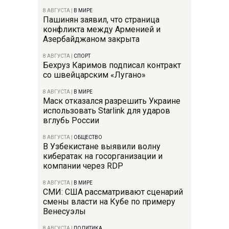
8 АВГУСТА
|
В МИРЕ
Пашинян заявил, что страница
конфликта между Арменией и
Азербайджаном закрыта
8 АВГУСТА
|
СПОРТ
Бехруз Каримов подписал контракт
со швейцарским «Лугано»
8 АВГУСТА
|
В МИРЕ
Маск отказался разрешить Украине
использовать Starlink для ударов
вглубь России
8 АВГУСТА
|
ОБЩЕСТВО
В Узбекистане выявили волну
кибератак на госорганизации и
компании через RDP
8 АВГУСТА
|
В МИРЕ
СМИ: США рассматривают сценарий
смены власти на Кубе по примеру
Венесуэлы
8 АВГУСТА
|
ПОЛИТИКА