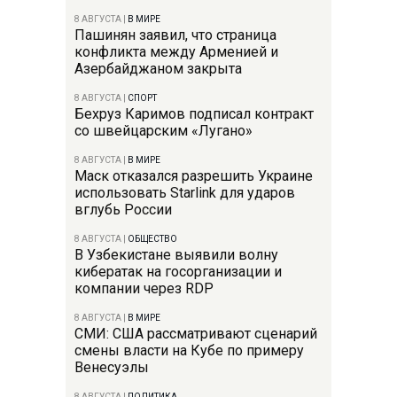
8 АВГУСТА
|
В МИРЕ
Пашинян заявил, что страница
конфликта между Арменией и
Азербайджаном закрыта
8 АВГУСТА
|
СПОРТ
Бехруз Каримов подписал контракт
со швейцарским «Лугано»
8 АВГУСТА
|
В МИРЕ
Маск отказался разрешить Украине
использовать Starlink для ударов
вглубь России
8 АВГУСТА
|
ОБЩЕСТВО
В Узбекистане выявили волну
кибератак на госорганизации и
компании через RDP
8 АВГУСТА
|
В МИРЕ
СМИ: США рассматривают сценарий
смены власти на Кубе по примеру
Венесуэлы
8 АВГУСТА
|
ПОЛИТИКА