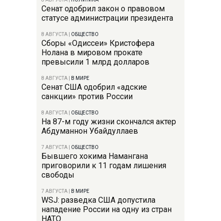
Сенат одобрил закон о правовом
статусе администрации президента
8 АВГУСТА
|
ОБЩЕСТВО
Сборы «Одиссеи» Кристофера
Нолана в мировом прокате
превысили 1 млрд долларов
8 АВГУСТА
|
В МИРЕ
Сенат США одобрил «адские
санкции» против России
8 АВГУСТА
|
ОБЩЕСТВО
На 87-м году жизни скончался актер
Абдуманнон Убайдуллаев
7 АВГУСТА
|
ОБЩЕСТВО
Бывшего хокима Намангана
приговорили к 11 годам лишения
свободы
7 АВГУСТА
|
В МИРЕ
WSJ: разведка США допустила
нападение России на одну из стран
НАТО