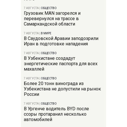
7 АВГУСТА
|
ОБЩЕСТВО
Грузовик MAN загорелся и
перевернулся на трассе в
Самаркандской области
7 АВГУСТА
|
В МИРЕ
В Саудовской Аравии заподозрили
Иран в подготовке нападения
7 АВГУСТА
|
ОБЩЕСТВО
В Узбекистане создадут
энергетические паспорта для всех
махаллей
7 АВГУСТА
|
ОБЩЕСТВО
Более 20 тонн винограда из
Узбекистана не допустили на рынок
России
7 АВГУСТА
|
ОБЩЕСТВО
В Ургенче водитель BYD после
ссоры протаранил несколько
автомобилей