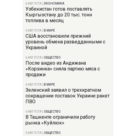
6 АВГУСТА
|
ЭКОНОМИКА
Узбекистан готов поставлять
Кыргызстану до 20 тыс. тонн
топлива в месяц
6 АВГУСТА
|
В МИРЕ
США восстановили прежний
уровень обмена разведданными с
Украиной
6 АВГУСТА
|
ОБЩЕСТВО
После видео из Андижана
«Корзинка» сняла партию мяса с
продажи
6 АВГУСТА
|
В МИРЕ
Зеленский заявил о трехкратном
сокращении поставок Украине ракет
ПВО
6 АВГУСТА
|
ОБЩЕСТВО
В Ташкенте ограничили работу
рынка «Куйлюк»
6 АВГУСТА
|
ОБЩЕСТВО