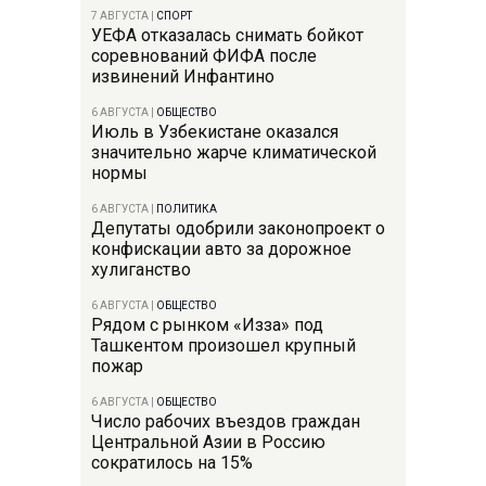
7 АВГУСТА
|
СПОРТ
УЕФА отказалась снимать бойкот
соревнований ФИФА после
извинений Инфантино
6 АВГУСТА
|
ОБЩЕСТВО
Июль в Узбекистане оказался
значительно жарче климатической
нормы
6 АВГУСТА
|
ПОЛИТИКА
Депутаты одобрили законопроект о
конфискации авто за дорожное
хулиганство
6 АВГУСТА
|
ОБЩЕСТВО
Рядом с рынком «Изза» под
Ташкентом произошел крупный
пожар
6 АВГУСТА
|
ОБЩЕСТВО
Число рабочих въездов граждан
Центральной Азии в Россию
сократилось на 15%