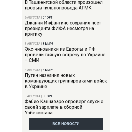
В Ташкентской области произошел
прорыв пульпопровода АГМК
6 АВГУСТА
|
СПОРТ
Джанни Инфантино сохранил пост
президента ФИФА несмотря на
критику
5 АВГУСТА
|
В МИРЕ
Экс-чиновники из Европы и РФ
провели тайную встречу по Украине
– СМИ
5 АВГУСТА
|
В МИРЕ
Путин назначил новых
командующих группировками войск
в Украине
5 АВГУСТА
|
СПОРТ
Фабио Каннаваро опроверг слухи о
своей зарплате в сборной
Узбекистана
ВСЕ НОВОСТИ