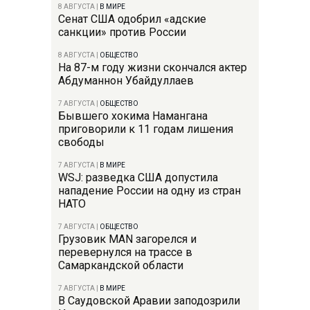
8 АВГУСТА
|
В МИРЕ
Сенат США одобрил «адские
санкции» против России
8 АВГУСТА
|
ОБЩЕСТВО
На 87-м году жизни скончался актер
Абдуманнон Убайдуллаев
7 АВГУСТА
|
ОБЩЕСТВО
Бывшего хокима Намангана
приговорили к 11 годам лишения
свободы
7 АВГУСТА
|
В МИРЕ
WSJ: разведка США допустила
нападение России на одну из стран
НАТО
7 АВГУСТА
|
ОБЩЕСТВО
Грузовик MAN загорелся и
перевернулся на трассе в
Самаркандской области
7 АВГУСТА
|
В МИРЕ
В Саудовской Аравии заподозрили