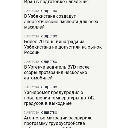
Иран в подготовке нападения
7 АВГУСТА
|
ОБЩЕСТВО
В Узбекистане создадут
энергетические паспорта для всех
махаллей
7 АВГУСТА
|
ОБЩЕСТВО
Более 20 тонн винограда из
Узбекистана не допустили на рынок
России
7 АВГУСТА
|
ОБЩЕСТВО
В Ургенче водитель BYD после
ссоры протаранил несколько
автомобилей
7 АВГУСТА
|
ОБЩЕСТВО
Узгидромет предупредил о
повышении температуры до +42
градусов в выходные
7 АВГУСТА
|
ОБЩЕСТВО
Агентство миграции расширило
программу трудоустройства