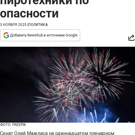
пиротехники по
опасности
3 НОЯБРЯ 2025
|
ПОЛИТИКА
Добавить Newshub в источники Google
ФОТО: FREEPIK
Сенат Олий Мажлиса на одиннадцатом пленарном