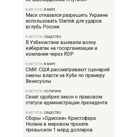
8 АВГУСТА
|
В МИРЕ
Маск отказался разрешить Украине
использовать Starlink для ударов
вглубь России
8 АВГУСТА
|
ОБЩЕСТВО
В Узбекистане выявили волну
кибератак на госорганизации и
компании через RDP
8 АВГУСТА
|
В МИРЕ
СМИ: США рассматривают сценарий
смены власти на Кубе по примеру
Венесуэлы
8 АВГУСТА
|
ПОЛИТИКА
Сенат одобрил закон о правовом
статусе администрации президента
8 АВГУСТА
|
ОБЩЕСТВО
Сборы «Одиссеи» Кристофера
Нолана в мировом прокате
превысили 1 млрд долларов