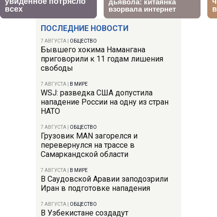
ПОСЛЕДНИЕ НОВОСТИ
7 АВГУСТА
|
ОБЩЕСТВО
Бывшего хокима Намангана
приговорили к 11 годам лишения
свободы
7 АВГУСТА
|
В МИРЕ
WSJ: разведка США допустила
нападение России на одну из стран
НАТО
7 АВГУСТА
|
ОБЩЕСТВО
Грузовик MAN загорелся и
перевернулся на трассе в
Самаркандской области
7 АВГУСТА
|
В МИРЕ
В Саудовской Аравии заподозрили
Иран в подготовке нападения
7 АВГУСТА
|
ОБЩЕСТВО
В Узбекистане создадут