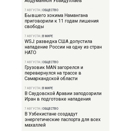
Абдуманнон Убайдуллаев
7 АВГУСТА
|
ОБЩЕСТВО
Бывшего хокима Намангана
приговорили к 11 годам лишения
свободы
7 АВГУСТА
|
В МИРЕ
WSJ: разведка США допустила
нападение России на одну из стран
НАТО
7 АВГУСТА
|
ОБЩЕСТВО
Грузовик MAN загорелся и
перевернулся на трассе в
Самаркандской области
7 АВГУСТА
|
В МИРЕ
В Саудовской Аравии заподозрили
Иран в подготовке нападения
7 АВГУСТА
|
ОБЩЕСТВО
В Узбекистане создадут
энергетические паспорта для всех
махаллей