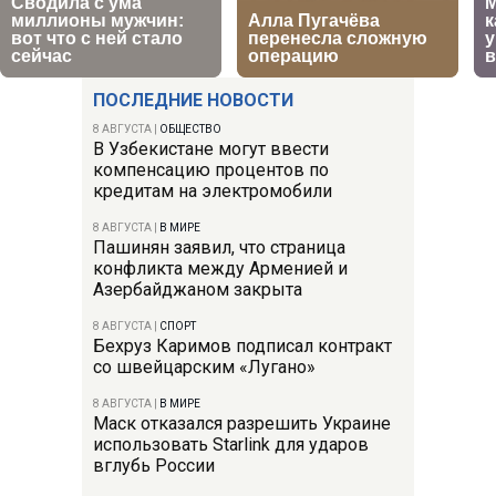
ПОСЛЕДНИЕ НОВОСТИ
8 АВГУСТА
|
ОБЩЕСТВО
В Узбекистане могут ввести
компенсацию процентов по
кредитам на электромобили
8 АВГУСТА
|
В МИРЕ
Пашинян заявил, что страница
конфликта между Арменией и
Азербайджаном закрыта
8 АВГУСТА
|
СПОРТ
Бехруз Каримов подписал контракт
со швейцарским «Лугано»
8 АВГУСТА
|
В МИРЕ
Маск отказался разрешить Украине
использовать Starlink для ударов
вглубь России