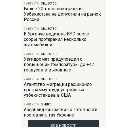
7 АВГУСТА
|
ОБЩЕСТВО
Более 20 тонн винограда из
Узбекистана не допустили на рынок
России
7 АВГУСТА
|
ОБЩЕСТВО
В Ургенче водитель BYD после
ссоры протаранил несколько
автомобилей
7 АВГУСТА
|
ОБЩЕСТВО
Узгидромет предупредил о
повышении температуры до +42
градусов в выходные
7 АВГУСТА
|
ОБЩЕСТВО
Агентство миграции расширило
программу трудоустройства
узбекистанцев в США
7 АВГУСТА
|
В МИРЕ
Азербайджан заявил о готовности
поставлять газ Украине
ВСЕ НОВОСТИ