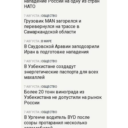
нападение России на одну из стран
НАТО
7 АВГУСТА
|
ОБЩЕСТВО
Грузовик MAN загорелся и
перевернулся на трассе в
Самаркандской области
7 АВГУСТА
|
В МИРЕ
В Саудовской Аравии заподозрили
Иран в подготовке нападения
7 АВГУСТА
|
ОБЩЕСТВО
В Узбекистане создадут
энергетические паспорта для всех
махаллей
7 АВГУСТА
|
ОБЩЕСТВО
Более 20 тонн винограда из
Узбекистана не допустили на рынок
России
7 АВГУСТА
|
ОБЩЕСТВО
В Ургенче водитель BYD после
ссоры протаранил несколько