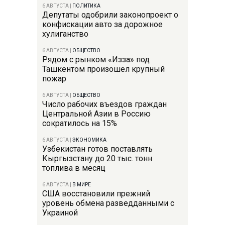
6 АВГУСТА
|
ПОЛИТИКА
Депутаты одобрили законопроект о
конфискации авто за дорожное
хулиганство
6 АВГУСТА
|
ОБЩЕСТВО
Рядом с рынком «Изза» под
Ташкентом произошел крупный
пожар
6 АВГУСТА
|
ОБЩЕСТВО
Число рабочих въездов граждан
Центральной Азии в Россию
сократилось на 15%
6 АВГУСТА
|
ЭКОНОМИКА
Узбекистан готов поставлять
Кыргызстану до 20 тыс. тонн
топлива в месяц
6 АВГУСТА
|
В МИРЕ
США восстановили прежний
уровень обмена разведданными с
Украиной