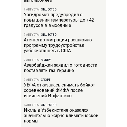
автомобилей
7 АВГУСТА
|
ОБЩЕСТВО
Узгидромет предупредил о
повышении температуры до +42
градусов в выходные
7 АВГУСТА
|
ОБЩЕСТВО
Агентство миграции расширило
программу трудоустройства
узбекистанцев в США
7 АВГУСТА
|
В МИРЕ
Азербайджан заявил о готовности
поставлять газ Украине
7 АВГУСТА
|
СПОРТ
УЕФА отказалась снимать бойкот
соревнований ФИФА после
извинений Инфантино
6 АВГУСТА
|
ОБЩЕСТВО
Июль в Узбекистане оказался
значительно жарче климатической
нормы