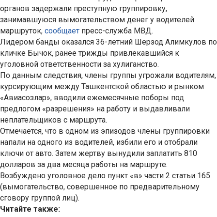
органов задержали преступную группировку,
занимавшуюся вымогательством денег у водителей
маршруток,
сообщает
пресс-служба МВД.
Лидером банды оказался 36-летний Шерзод Алимкулов по
кличке Бычок, ранее трижды привлекавшийся к
уголовной ответственности за хулиганство.
По данным следствия, члены группы угрожали водителям,
курсирующим между Ташкентской областью и рынком
«Авиасозлар», вводили ежемесячные поборы под
предлогом «разрешения» на работу и выдавливали
неплательщиков с маршрута.
Отмечается, что в одном из эпизодов члены группировки
напали на одного из водителей, избили его и отобрали
ключи от авто. Затем жертву вынудили заплатить 810
долларов за два месяца работы на маршруте.
Возбуждено уголовное дело пункт «в» части 2 статьи 165
(вымогательство, совершенное по предварительному
сговору группой лиц).
Читайте также: