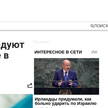
ПОИСК
едуют
 в