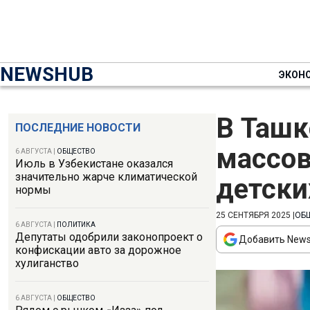
NEWSHUB
ЭКОН
В Ташк
ПОСЛЕДНИЕ НОВОСТИ
массов
6 АВГУСТА
|
ОБЩЕСТВО
Июль в Узбекистане оказался
значительно жарче климатической
детски
нормы
25 СЕНТЯБРЯ 2025
|
ОБ
6 АВГУСТА
|
ПОЛИТИКА
Депутаты одобрили законопроект о
Добавить News
конфискации авто за дорожное
хулиганство
6 АВГУСТА
|
ОБЩЕСТВО