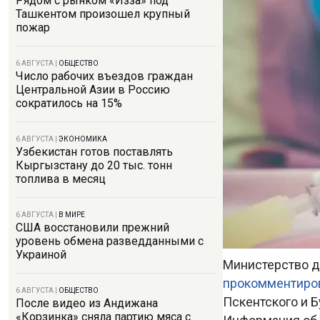
Рядом с рынком «Изза» под
Ташкентом произошел крупный
пожар
6 АВГУСТА
|
ОБЩЕСТВО
Число рабочих въездов граждан
Центральной Азии в Россию
сократилось на 15%
6 АВГУСТА
|
ЭКОНОМИКА
Узбекистан готов поставлять
Кыргызстану до 20 тыс. тонн
топлива в месяц
6 АВГУСТА
|
В МИРЕ
США восстановили прежний
уровень обмена разведданными с
Украиной
Министерство д
прокомментиро
6 АВГУСТА
|
ОБЩЕСТВО
Пскентского и 
После видео из Андижана
«Корзинка» сняла партию мяса с