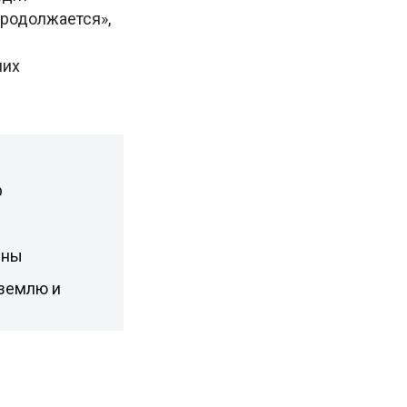
родолжается»,
ших
р
рны
 землю и