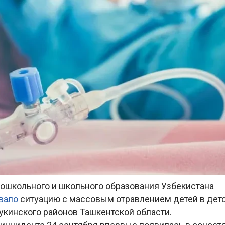
ошкольного и школьного образования Узбекистана
вало
ситуацию с массовым отравлением детей в дет
Букинского районов Ташкентской области.