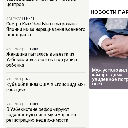
центров
5 АВГУСТА
|
В МИРЕ
Сестра Ким Чен Ына пригрозила
Японии из-за наращивания военного
потенциала
5 АВГУСТА
|
ОБЩЕСТВО
Женщина пыталась вывезти из
Узбекистана золото в подгузнике
ребенка
5 АВГУСТА
|
В МИРЕ
Куба обвинила США в «геноцидных»
санкциях
5 АВГУСТА
|
ОБЩЕСТВО
В Узбекистане реформируют
кадастровую систему и упростят
регистрацию недвижимости