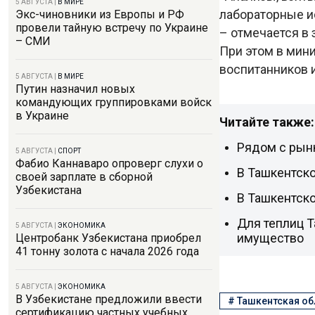
5 АВГУСТА
|
В МИРЕ
лабораторные и
Экс-чиновники из Европы и РФ
провели тайную встречу по Украине
– отмечается в
– СМИ
При этом в мин
воспитанников 
5 АВГУСТА
|
В МИРЕ
Путин назначил новых
командующих группировками войск
в Украине
Читайте также:
Рядом с рын
5 АВГУСТА
|
СПОРТ
Фабио Каннаваро опроверг слухи о
В Ташкентск
своей зарплате в сборной
Узбекистана
В Ташкентско
Для теплиц Т
5 АВГУСТА
|
ЭКОНОМИКА
имущество
Центробанк Узбекистана приобрел
41 тонну золота с начала 2026 года
5 АВГУСТА
|
ЭКОНОМИКА
В Узбекистане предложили ввести
#
Ташкентская об
сертификацию частных учебных