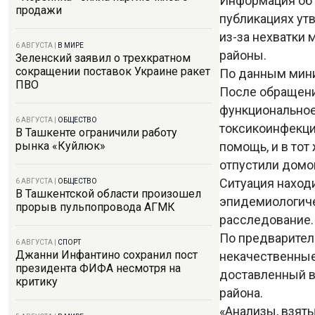
Информация об 
продажи
публикациях ут
из-за нехватки 
6 АВГУСТА
|
В МИРЕ
районы.
Зеленский заявил о трехкратном
сокращении поставок Украине ракет
По данным мини
ПВО
После обращени
функциональное
6 АВГУСТА
|
ОБЩЕСТВО
токсикоинфекци
В Ташкенте ограничили работу
помощь, и в тот
рынка «Куйлюк»
отпустили домо
Ситуация наход
6 АВГУСТА
|
ОБЩЕСТВО
В Ташкентской области произошел
эпидемиологиче
прорыв пульпопровода АГМК
расследование
По предварител
6 АВГУСТА
|
СПОРТ
Джанни Инфантино сохранил пост
некачественные
президента ФИФА несмотря на
доставленный в
критику
района.
«Анализы, взяты