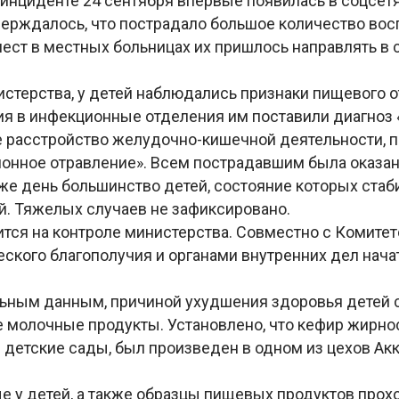
инциденте 24 сентября впервые появилась в соцсетя
верждалось, что пострадало большое количество восп
мест в местных больницах их пришлось направлять в
стерства, у детей наблюдались признаки пищевого о
я в инфекционные отделения им поставили диагноз 
 расстройство желудочно-кишечной деятельности, 
онное отравление». Всем пострадавшим была оказа
 же день большинство детей, состояние которых стаб
й. Тяжелых случаев не зафиксировано.
ится на контроле министерства. Совместно с Комитет
ского благополучия и органами внутренних дел нача
.
ьным данным, причиной ухудшения здоровья детей 
 молочные продукты. Установлено, что кефир жирнос
 детские сады, был произведен в одном из цехов Ак
е у детей, а также образцы пищевых продуктов прох