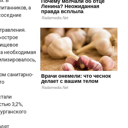
х. В
итанников, а
 соседние
травления.
«острое
пищевое
на необходимая
илизировалось,
ом санитарно-
то
стали
тью 3,2%,
курганского
одят