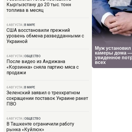
Кыргызстану до 20 тыс. тонн
топлива в месяц
6 АВГУСТА
|
В МИРЕ
США восстановили прежний
уровень обмена разведданными с
Украиной
6 АВГУСТА
|
ОБЩЕСТВО
После видео из Андижана
«Корзинка» сняла партию мяса с
продажи
6 АВГУСТА
|
В МИРЕ
Зеленский заявил о трехкратном
сокращении поставок Украине ракет
ПВО
6 АВГУСТА
|
ОБЩЕСТВО
В Ташкенте ограничили работу
рынка «Куйлюк»