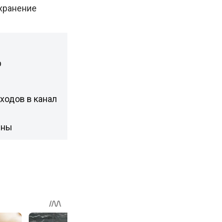
охранение
р
ходов в канал
рны